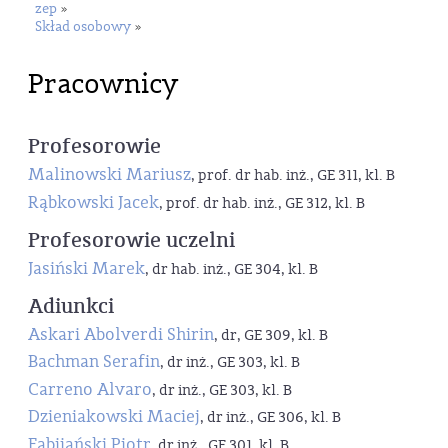
zep
»
Skład osobowy
»
Pracownicy
Profesorowie
Malinowski Mariusz
, prof. dr hab. inż., GE 311, kl. B
Rąbkowski Jacek
, prof. dr hab. inż., GE 312, kl. B
Profesorowie uczelni
Jasiński Marek
, dr hab. inż., GE 304, kl. B
Adiunkci
Askari Abolverdi Shirin
, dr, GE 309, kl. B
Bachman Serafin
, dr inż., GE 303, kl. B
Carreno Alvaro
, dr inż., GE 303, kl. B
Dzieniakowski Maciej
, dr inż., GE 306, kl. B
Fabijański Piotr
, dr inż., GE 301, kl. B