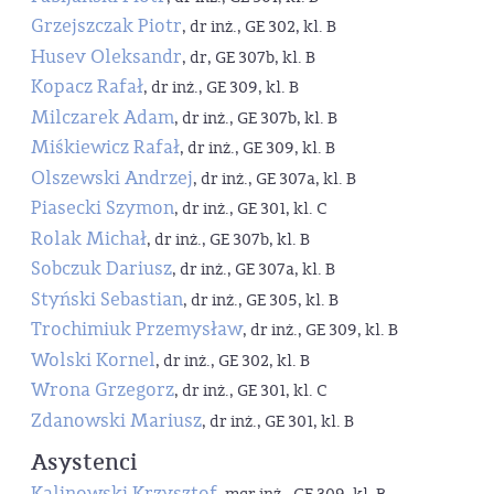
Grzejszczak Piotr
, dr inż., GE 302, kl. B
Husev Oleksandr
, dr, GE 307b, kl. B
Kopacz Rafał
, dr inż., GE 309, kl. B
Milczarek Adam
, dr inż., GE 307b, kl. B
Miśkiewicz Rafał
, dr inż., GE 309, kl. B
Olszewski Andrzej
, dr inż., GE 307a, kl. B
Piasecki Szymon
, dr inż., GE 301, kl. C
Rolak Michał
, dr inż., GE 307b, kl. B
Sobczuk Dariusz
, dr inż., GE 307a, kl. B
Styński Sebastian
, dr inż., GE 305, kl. B
Trochimiuk Przemysław
, dr inż., GE 309, kl. B
Wolski Kornel
, dr inż., GE 302, kl. B
Wrona Grzegorz
, dr inż., GE 301, kl. C
Zdanowski Mariusz
, dr inż., GE 301, kl. B
Asystenci
Kalinowski Krzysztof