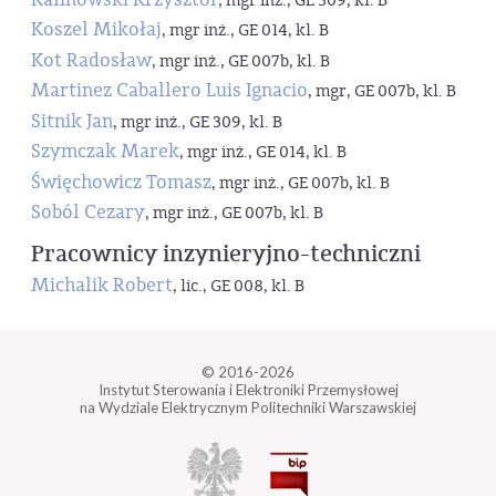
, mgr inż., GE 309, kl. B
Koszel Mikołaj
, mgr inż., GE 014, kl. B
Kot Radosław
, mgr inż., GE 007b, kl. B
Martinez Caballero Luis Ignacio
, mgr, GE 007b, kl. B
Sitnik Jan
, mgr inż., GE 309, kl. B
Szymczak Marek
, mgr inż., GE 014, kl. B
Święchowicz Tomasz
, mgr inż., GE 007b, kl. B
Soból Cezary
, mgr inż., GE 007b, kl. B
Pracownicy inzynieryjno-techniczni
Michalik Robert
, lic., GE 008, kl. B
© 2016-2026
Instytut Sterowania i Elektroniki Przemysłowej
na Wydziale Elektrycznym Politechniki Warszawskiej