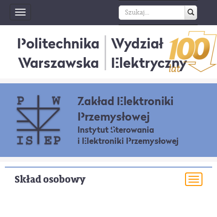
Toggle
navigation
Politechnika
Wydział
Warszawska
Elektryczny
Zakład Elektroniki
Przemysłowej
Instytut Sterowania
i Elektroniki Przemysłowej
Skład osobowy
Togg
navi