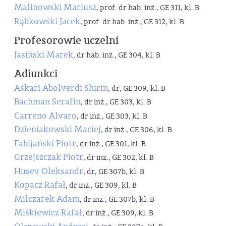
Malinowski Mariusz
, prof. dr hab. inż., GE 311, kl. B
Rąbkowski Jacek
, prof. dr hab. inż., GE 312, kl. B
Profesorowie uczelni
Jasiński Marek
, dr hab. inż., GE 304, kl. B
Adiunkci
Askari Abolverdi Shirin
, dr, GE 309, kl. B
Bachman Serafin
, dr inż., GE 303, kl. B
Carreno Alvaro
, dr inż., GE 303, kl. B
Dzieniakowski Maciej
, dr inż., GE 306, kl. B
Fabijański Piotr
, dr inż., GE 301, kl. B
Grzejszczak Piotr
, dr inż., GE 302, kl. B
Husev Oleksandr
, dr, GE 307b, kl. B
Kopacz Rafał
, dr inż., GE 309, kl. B
Milczarek Adam
, dr inż., GE 307b, kl. B
Miśkiewicz Rafał
, dr inż., GE 309, kl. B