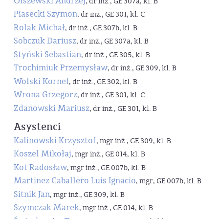
Olszewski Andrzej
, dr inż., GE 307a, kl. B
Piasecki Szymon
, dr inż., GE 301, kl. C
Rolak Michał
, dr inż., GE 307b, kl. B
Sobczuk Dariusz
, dr inż., GE 307a, kl. B
Styński Sebastian
, dr inż., GE 305, kl. B
Trochimiuk Przemysław
, dr inż., GE 309, kl. B
Wolski Kornel
, dr inż., GE 302, kl. B
Wrona Grzegorz
, dr inż., GE 301, kl. C
Zdanowski Mariusz
, dr inż., GE 301, kl. B
Asystenci
Kalinowski Krzysztof
, mgr inż., GE 309, kl. B
Koszel Mikołaj
, mgr inż., GE 014, kl. B
Kot Radosław
, mgr inż., GE 007b, kl. B
Martinez Caballero Luis Ignacio
, mgr, GE 007b, kl. B
Sitnik Jan
, mgr inż., GE 309, kl. B
Szymczak Marek
, mgr inż., GE 014, kl. B