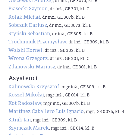
Olszewski Andrzej
, dr inż., GE 307a, kl. B
Piasecki Szymon
, dr inż., GE 301, kl. C
Rolak Michał
, dr inż., GE 307b, kl. B
Sobczuk Dariusz
, dr inż., GE 307a, kl. B
Styński Sebastian
, dr inż., GE 305, kl. B
Trochimiuk Przemysław
, dr inż., GE 309, kl. B
Wolski Kornel
, dr inż., GE 302, kl. B
Wrona Grzegorz
, dr inż., GE 301, kl. C
Zdanowski Mariusz
, dr inż., GE 301, kl. B
Asystenci
Kalinowski Krzysztof
, mgr inż., GE 309, kl. B
Koszel Mikołaj
, mgr inż., GE 014, kl. B
Kot Radosław
, mgr inż., GE 007b, kl. B
Martinez Caballero Luis Ignacio
, mgr, GE 007b, kl. B
Sitnik Jan
, mgr inż., GE 309, kl. B
Szymczak Marek
, mgr inż., GE 014, kl. B