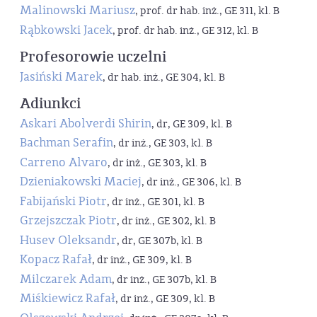
Malinowski Mariusz
, prof. dr hab. inż., GE 311, kl. B
Rąbkowski Jacek
, prof. dr hab. inż., GE 312, kl. B
Profesorowie uczelni
Jasiński Marek
, dr hab. inż., GE 304, kl. B
Adiunkci
Askari Abolverdi Shirin
, dr, GE 309, kl. B
Bachman Serafin
, dr inż., GE 303, kl. B
Carreno Alvaro
, dr inż., GE 303, kl. B
Dzieniakowski Maciej
, dr inż., GE 306, kl. B
Fabijański Piotr
, dr inż., GE 301, kl. B
Grzejszczak Piotr
, dr inż., GE 302, kl. B
Husev Oleksandr
, dr, GE 307b, kl. B
Kopacz Rafał
, dr inż., GE 309, kl. B
Milczarek Adam
, dr inż., GE 307b, kl. B
Miśkiewicz Rafał
, dr inż., GE 309, kl. B