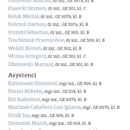
Olszewski Andrzej
, dr inż., GE 307a, kl. B
Piasecki Szymon
, dr inż., GE 301, kl. C
Rolak Michał
, dr inż., GE 307b, kl. B
Sobczuk Dariusz
, dr inż., GE 307a, kl. B
Styński Sebastian
, dr inż., GE 305, kl. B
Trochimiuk Przemysław
, dr inż., GE 309, kl. B
Wolski Kornel
, dr inż., GE 302, kl. B
Wrona Grzegorz
, dr inż., GE 301, kl. C
Zdanowski Mariusz
, dr inż., GE 301, kl. B
Asystenci
Kalinowski Krzysztof
, mgr inż., GE 309, kl. B
Koszel Mikołaj
, mgr inż., GE 014, kl. B
Kot Radosław
, mgr inż., GE 007b, kl. B
Martinez Caballero Luis Ignacio
, mgr, GE 007b, kl. B
Sitnik Jan
, mgr inż., GE 309, kl. B
Szymczak Marek
, mgr inż., GE 014, kl. B