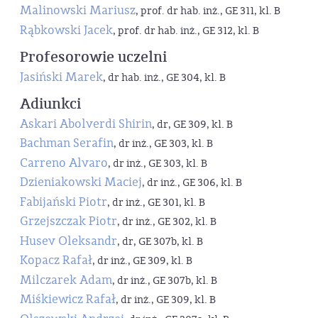
Malinowski Mariusz
, prof. dr hab. inż., GE 311, kl. B
Rąbkowski Jacek
, prof. dr hab. inż., GE 312, kl. B
Profesorowie uczelni
Jasiński Marek
, dr hab. inż., GE 304, kl. B
Adiunkci
Askari Abolverdi Shirin
, dr, GE 309, kl. B
Bachman Serafin
, dr inż., GE 303, kl. B
Carreno Alvaro
, dr inż., GE 303, kl. B
Dzieniakowski Maciej
, dr inż., GE 306, kl. B
Fabijański Piotr
, dr inż., GE 301, kl. B
Grzejszczak Piotr
, dr inż., GE 302, kl. B
Husev Oleksandr
, dr, GE 307b, kl. B
Kopacz Rafał
, dr inż., GE 309, kl. B
Milczarek Adam
, dr inż., GE 307b, kl. B
Miśkiewicz Rafał
, dr inż., GE 309, kl. B