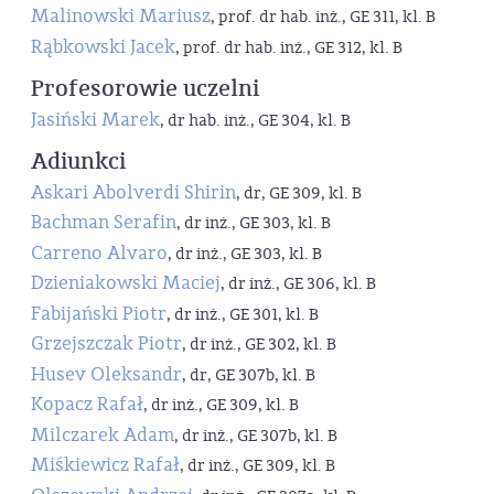
Malinowski Mariusz
, prof. dr hab. inż., GE 311, kl. B
Rąbkowski Jacek
, prof. dr hab. inż., GE 312, kl. B
Profesorowie uczelni
Jasiński Marek
, dr hab. inż., GE 304, kl. B
Adiunkci
Askari Abolverdi Shirin
, dr, GE 309, kl. B
Bachman Serafin
, dr inż., GE 303, kl. B
Carreno Alvaro
, dr inż., GE 303, kl. B
Dzieniakowski Maciej
, dr inż., GE 306, kl. B
Fabijański Piotr
, dr inż., GE 301, kl. B
Grzejszczak Piotr
, dr inż., GE 302, kl. B
Husev Oleksandr
, dr, GE 307b, kl. B
Kopacz Rafał
, dr inż., GE 309, kl. B
Milczarek Adam
, dr inż., GE 307b, kl. B
Miśkiewicz Rafał
, dr inż., GE 309, kl. B