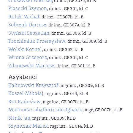
Olszewski Andrzej
, dr inż., GE 307a, kl. B
Piasecki Szymon
, dr inż., GE 301, kl. C
Rolak Michał
, dr inż., GE 307b, kl. B
Sobczuk Dariusz
, dr inż., GE 307a, kl. B
Styński Sebastian
, dr inż., GE 305, kl. B
Trochimiuk Przemysław
, dr inż., GE 309, kl. B
Wolski Kornel
, dr inż., GE 302, kl. B
Wrona Grzegorz
, dr inż., GE 301, kl. C
Zdanowski Mariusz
, dr inż., GE 301, kl. B
Asystenci
Kalinowski Krzysztof
, mgr inż., GE 309, kl. B
Koszel Mikołaj
, mgr inż., GE 014, kl. B
Kot Radosław
, mgr inż., GE 007b, kl. B
Martinez Caballero Luis Ignacio
, mgr, GE 007b, kl. B
Sitnik Jan
, mgr inż., GE 309, kl. B
Szymczak Marek
, mgr inż., GE 014, kl. B