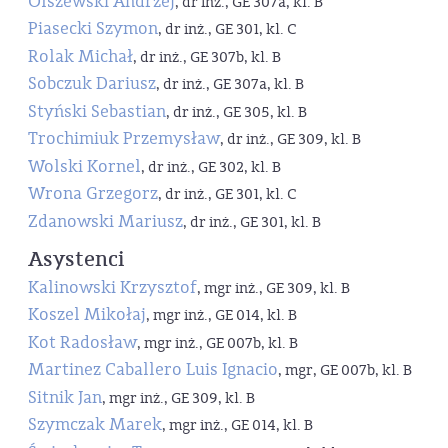
Olszewski Andrzej
, dr inż., GE 307a, kl. B
Piasecki Szymon
, dr inż., GE 301, kl. C
Rolak Michał
, dr inż., GE 307b, kl. B
Sobczuk Dariusz
, dr inż., GE 307a, kl. B
Styński Sebastian
, dr inż., GE 305, kl. B
Trochimiuk Przemysław
, dr inż., GE 309, kl. B
Wolski Kornel
, dr inż., GE 302, kl. B
Wrona Grzegorz
, dr inż., GE 301, kl. C
Zdanowski Mariusz
, dr inż., GE 301, kl. B
Asystenci
Kalinowski Krzysztof
, mgr inż., GE 309, kl. B
Koszel Mikołaj
, mgr inż., GE 014, kl. B
Kot Radosław
, mgr inż., GE 007b, kl. B
Martinez Caballero Luis Ignacio
, mgr, GE 007b, kl. B
Sitnik Jan
, mgr inż., GE 309, kl. B
Szymczak Marek
, mgr inż., GE 014, kl. B