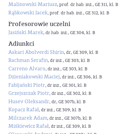
Malinowski Mariusz
, prof. dr hab. inż., GE 311, kl. B
Rąbkowski Jacek
, prof. dr hab. inż., GE 312, kl. B
Profesorowie uczelni
Jasiński Marek
, dr hab. inż., GE 304, kl. B
Adiunkci
Askari Abolverdi Shirin
, dr, GE 309, kl. B
Bachman Serafin
, dr inż., GE 303, kl. B
Carreno Alvaro
, dr inż., GE 303, kl. B
Dzieniakowski Maciej
, dr inż., GE 306, kl. B
Fabijański Piotr
, dr inż., GE 301, kl. B
Grzejszczak Piotr
, dr inż., GE 302, kl. B
Husev Oleksandr
, dr, GE 307b, kl. B
Kopacz Rafał
, dr inż., GE 309, kl. B
Milczarek Adam
, dr inż., GE 307b, kl. B
Miśkiewicz Rafał
, dr inż., GE 309, kl. B