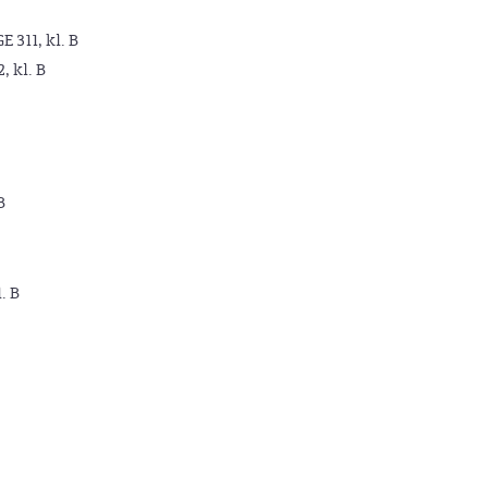
GE 311, kl. B
2, kl. B
B
. B