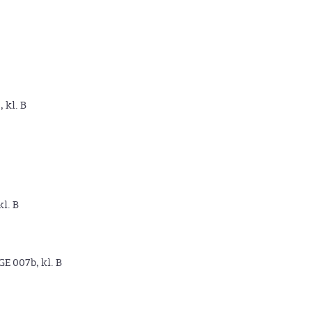
, kl. B
kl. B
GE 007b, kl. B