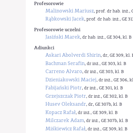
Profesorowie
Malinowski Mariusz
, prof. dr hab. inż., 
Rąbkowski Jacek
, prof. dr hab. inż., GE 31
Profesorowie uczelni
Jasiński Marek
, dr hab. inż., GE 304, kl. B
Adiunkci
Askari Abolverdi Shirin
, dr, GE 309, kl. 
Bachman Serafin
, dr inż., GE 303, kl. B
Carreno Alvaro
, dr inż., GE 303, kl. B
Dzieniakowski Maciej
, dr inż., GE 306, kl
Fabijański Piotr
, dr inż., GE 301, kl. B
Grzejszczak Piotr
, dr inż., GE 302, kl. B
Husev Oleksandr
, dr, GE 307b, kl. B
Kopacz Rafał
, dr inż., GE 309, kl. B
Milczarek Adam
, dr inż., GE 307b, kl. B
Miśkiewicz Rafał
, dr inż., GE 309, kl. B