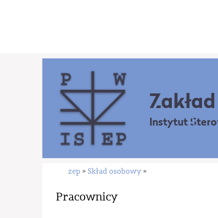
Zakład 
Instytut Ster
zep
Skład osobowy
»
»
Pracownicy