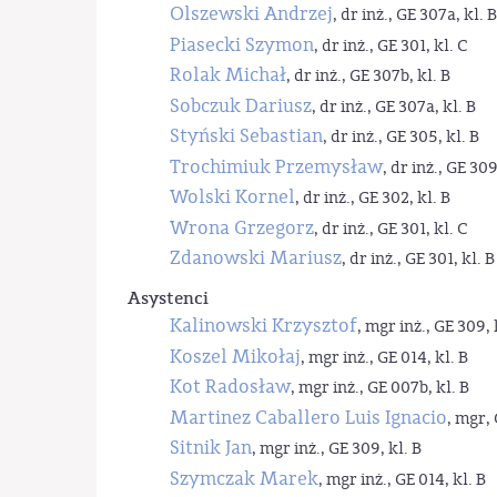
Olszewski Andrzej
, dr inż., GE 307a, kl. B
Piasecki Szymon
, dr inż., GE 301, kl. C
Rolak Michał
, dr inż., GE 307b, kl. B
Sobczuk Dariusz
, dr inż., GE 307a, kl. B
Styński Sebastian
, dr inż., GE 305, kl. B
Trochimiuk Przemysław
, dr inż., GE 309
Wolski Kornel
, dr inż., GE 302, kl. B
Wrona Grzegorz
, dr inż., GE 301, kl. C
Zdanowski Mariusz
, dr inż., GE 301, kl. B
Asystenci
Kalinowski Krzysztof
, mgr inż., GE 309, 
Koszel Mikołaj
, mgr inż., GE 014, kl. B
Kot Radosław
, mgr inż., GE 007b, kl. B
Martinez Caballero Luis Ignacio
, mgr, 
Sitnik Jan
, mgr inż., GE 309, kl. B
Szymczak Marek
, mgr inż., GE 014, kl. B