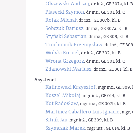
Olszewski Andrzej
, dr inż., GE 307a, kl. B
Piasecki Szymon
, dr inż., GE 301, kl. C
Rolak Michał
, dr inż., GE 307b, kl. B
Sobczuk Dariusz
, dr inż., GE 307a, kl. B
Styński Sebastian
, dr inż., GE 305, kl. B
Trochimiuk Przemysław
, dr inż., GE 309
Wolski Kornel
, dr inż., GE 302, kl. B
Wrona Grzegorz
, dr inż., GE 301, kl. C
Zdanowski Mariusz
, dr inż., GE 301, kl. B
Asystenci
Kalinowski Krzysztof
, mgr inż., GE 309, 
Koszel Mikołaj
, mgr inż., GE 014, kl. B
Kot Radosław
, mgr inż., GE 007b, kl. B
Martinez Caballero Luis Ignacio
, mgr, 
Sitnik Jan
, mgr inż., GE 309, kl. B
Szymczak Marek
, mgr inż., GE 014, kl. B