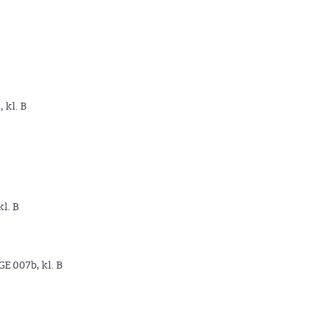
, kl. B
kl. B
GE 007b, kl. B