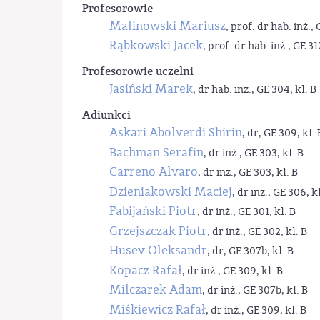
Profesorowie
Malinowski Mariusz
, prof. dr hab. inż., 
Rąbkowski Jacek
, prof. dr hab. inż., GE 31
Profesorowie uczelni
Jasiński Marek
, dr hab. inż., GE 304, kl. B
Adiunkci
Askari Abolverdi Shirin
, dr, GE 309, kl. 
Bachman Serafin
, dr inż., GE 303, kl. B
Carreno Alvaro
, dr inż., GE 303, kl. B
Dzieniakowski Maciej
, dr inż., GE 306, kl
Fabijański Piotr
, dr inż., GE 301, kl. B
Grzejszczak Piotr
, dr inż., GE 302, kl. B
Husev Oleksandr
, dr, GE 307b, kl. B
Kopacz Rafał
, dr inż., GE 309, kl. B
Milczarek Adam
, dr inż., GE 307b, kl. B
Miśkiewicz Rafał
, dr inż., GE 309, kl. B