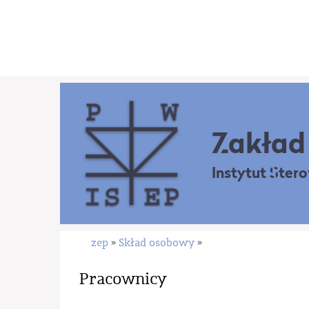
Zakład 
Instytut Ster
zep
Skład osobowy
»
»
Pracownicy