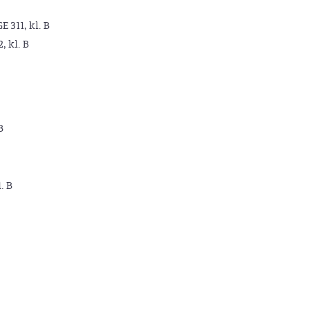
GE 311, kl. B
2, kl. B
B
. B