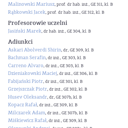
Malinowski Mariusz
, prof. dr hab. inż., GE 311, kl. B
Rąbkowski Jacek
, prof. dr hab. inż., GE 312, kl. B
Profesorowie uczelni
Jasiński Marek
, dr hab. inż., GE 304, kl. B
Adiunkci
Askari Abolverdi Shirin
, dr, GE 309, kl. B
Bachman Serafin
, dr inż., GE 303, kl. B
Carreno Alvaro
, dr inż., GE 303, kl. B
Dzieniakowski Maciej
, dr inż., GE 306, kl. B
Fabijański Piotr
, dr inż., GE 301, kl. B
Grzejszczak Piotr
, dr inż., GE 302, kl. B
Husev Oleksandr
, dr, GE 307b, kl. B
Kopacz Rafał
, dr inż., GE 309, kl. B
Milczarek Adam
, dr inż., GE 307b, kl. B
Miśkiewicz Rafał
, dr inż., GE 309, kl. B