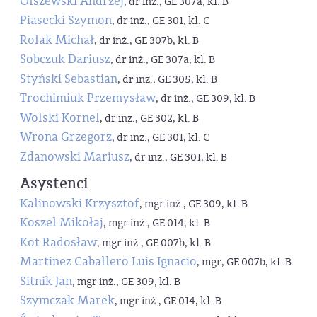
Olszewski Andrzej
, dr inż., GE 307a, kl. B
Piasecki Szymon
, dr inż., GE 301, kl. C
Rolak Michał
, dr inż., GE 307b, kl. B
Sobczuk Dariusz
, dr inż., GE 307a, kl. B
Styński Sebastian
, dr inż., GE 305, kl. B
Trochimiuk Przemysław
, dr inż., GE 309, kl. B
Wolski Kornel
, dr inż., GE 302, kl. B
Wrona Grzegorz
, dr inż., GE 301, kl. C
Zdanowski Mariusz
, dr inż., GE 301, kl. B
Asystenci
Kalinowski Krzysztof
, mgr inż., GE 309, kl. B
Koszel Mikołaj
, mgr inż., GE 014, kl. B
Kot Radosław
, mgr inż., GE 007b, kl. B
Martinez Caballero Luis Ignacio
, mgr, GE 007b, kl. B
Sitnik Jan
, mgr inż., GE 309, kl. B
Szymczak Marek
, mgr inż., GE 014, kl. B