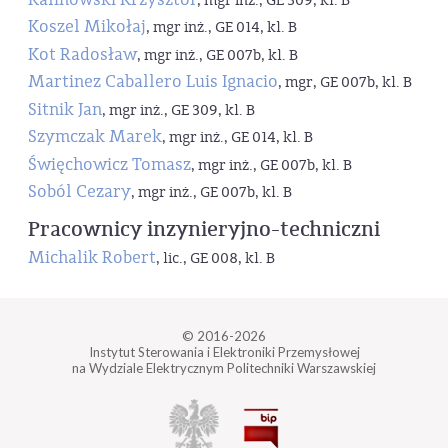
, mgr inż., GE 309, kl. B
Koszel Mikołaj
, mgr inż., GE 014, kl. B
Kot Radosław
, mgr inż., GE 007b, kl. B
Martinez Caballero Luis Ignacio
, mgr, GE 007b, kl. B
Sitnik Jan
, mgr inż., GE 309, kl. B
Szymczak Marek
, mgr inż., GE 014, kl. B
Święchowicz Tomasz
, mgr inż., GE 007b, kl. B
Soból Cezary
, mgr inż., GE 007b, kl. B
Pracownicy inzynieryjno-techniczni
Michalik Robert
, lic., GE 008, kl. B
© 2016-2026
Instytut Sterowania i Elektroniki Przemysłowej
na Wydziale Elektrycznym Politechniki Warszawskiej