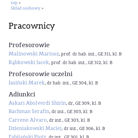
zep
»
Skład osobowy
»
Pracownicy
Profesorowie
Malinowski Mariusz
, prof. dr hab. inż., GE 311, kl. B
Rąbkowski Jacek
, prof. dr hab. inż., GE 312, kl. B
Profesorowie uczelni
Jasiński Marek
, dr hab. inż., GE 304, kl. B
Adiunkci
Askari Abolverdi Shirin
, dr, GE 309, kl. B
Bachman Serafin
, dr inż., GE 303, kl. B
Carreno Alvaro
, dr inż., GE 303, kl. B
Dzieniakowski Maciej
, dr inż., GE 306, kl. B
Fabijański Piotr
, dr inż., GE 301, kl. B