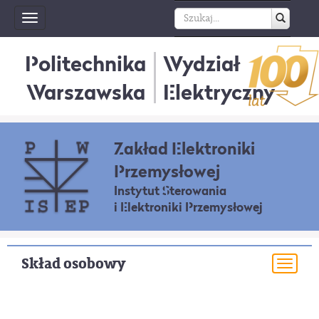
Toggle
navigation
Politechnika
Wydział
Warszawska
Elektryczny
Zakład Elektroniki
Przemysłowej
Instytut Sterowania
i Elektroniki Przemysłowej
Skład osobowy
Togg
navi