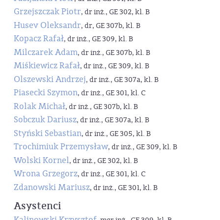
Grzejszczak Piotr
, dr inż., GE 302, kl. B
Husev Oleksandr
, dr, GE 307b, kl. B
Kopacz Rafał
, dr inż., GE 309, kl. B
Milczarek Adam
, dr inż., GE 307b, kl. B
Miśkiewicz Rafał
, dr inż., GE 309, kl. B
Olszewski Andrzej
, dr inż., GE 307a, kl. B
Piasecki Szymon
, dr inż., GE 301, kl. C
Rolak Michał
, dr inż., GE 307b, kl. B
Sobczuk Dariusz
, dr inż., GE 307a, kl. B
Styński Sebastian
, dr inż., GE 305, kl. B
Trochimiuk Przemysław
, dr inż., GE 309, kl. B
Wolski Kornel
, dr inż., GE 302, kl. B
Wrona Grzegorz
, dr inż., GE 301, kl. C
Zdanowski Mariusz
, dr inż., GE 301, kl. B
Asystenci
Kalinowski Krzysztof