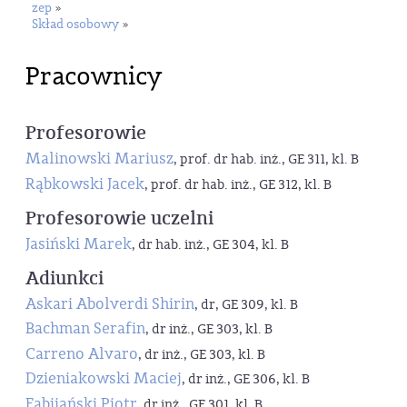
zep
»
Skład osobowy
»
Pracownicy
Profesorowie
Malinowski Mariusz
, prof. dr hab. inż., GE 311, kl. B
Rąbkowski Jacek
, prof. dr hab. inż., GE 312, kl. B
Profesorowie uczelni
Jasiński Marek
, dr hab. inż., GE 304, kl. B
Adiunkci
Askari Abolverdi Shirin
, dr, GE 309, kl. B
Bachman Serafin
, dr inż., GE 303, kl. B
Carreno Alvaro
, dr inż., GE 303, kl. B
Dzieniakowski Maciej
, dr inż., GE 306, kl. B
Fabijański Piotr
, dr inż., GE 301, kl. B