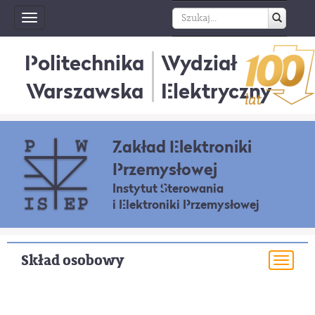
Toggle
navigation
Politechnika
Wydział
Warszawska
Elektryczny
Zakład Elektroniki
Przemysłowej
Instytut Sterowania
i Elektroniki Przemysłowej
Skład osobowy
Togg
navi