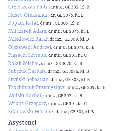
Grzejszczak Piotr
, dr inż., GE 302, kl. B
Husev Oleksandr
, dr, GE 307b, kl. B
Kopacz Rafał
, dr inż., GE 309, kl. B
Milczarek Adam
, dr inż., GE 307b, kl. B
Miśkiewicz Rafał
, dr inż., GE 309, kl. B
Olszewski Andrzej
, dr inż., GE 307a, kl. B
Piasecki Szymon
, dr inż., GE 301, kl. C
Rolak Michał
, dr inż., GE 307b, kl. B
Sobczuk Dariusz
, dr inż., GE 307a, kl. B
Styński Sebastian
, dr inż., GE 305, kl. B
Trochimiuk Przemysław
, dr inż., GE 309, kl. B
Wolski Kornel
, dr inż., GE 302, kl. B
Wrona Grzegorz
, dr inż., GE 301, kl. C
Zdanowski Mariusz
, dr inż., GE 301, kl. B
Asystenci
Kalinowski Krzysztof