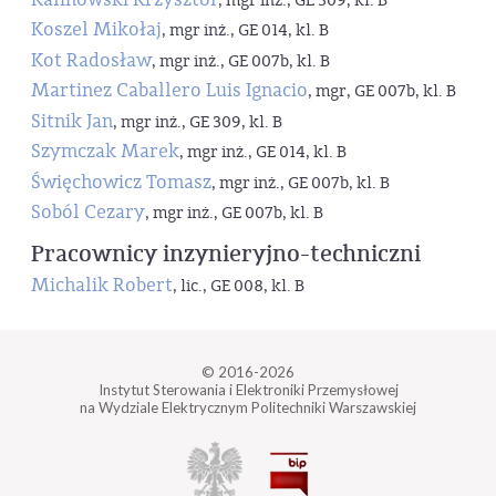
, mgr inż., GE 309, kl. B
Koszel Mikołaj
, mgr inż., GE 014, kl. B
Kot Radosław
, mgr inż., GE 007b, kl. B
Martinez Caballero Luis Ignacio
, mgr, GE 007b, kl. B
Sitnik Jan
, mgr inż., GE 309, kl. B
Szymczak Marek
, mgr inż., GE 014, kl. B
Święchowicz Tomasz
, mgr inż., GE 007b, kl. B
Soból Cezary
, mgr inż., GE 007b, kl. B
Pracownicy inzynieryjno-techniczni
Michalik Robert
, lic., GE 008, kl. B
© 2016-2026
Instytut Sterowania i Elektroniki Przemysłowej
na Wydziale Elektrycznym Politechniki Warszawskiej