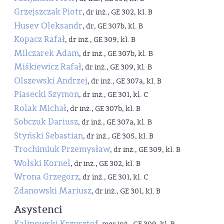
Grzejszczak Piotr
, dr inż., GE 302, kl. B
Husev Oleksandr
, dr, GE 307b, kl. B
Kopacz Rafał
, dr inż., GE 309, kl. B
Milczarek Adam
, dr inż., GE 307b, kl. B
Miśkiewicz Rafał
, dr inż., GE 309, kl. B
Olszewski Andrzej
, dr inż., GE 307a, kl. B
Piasecki Szymon
, dr inż., GE 301, kl. C
Rolak Michał
, dr inż., GE 307b, kl. B
Sobczuk Dariusz
, dr inż., GE 307a, kl. B
Styński Sebastian
, dr inż., GE 305, kl. B
Trochimiuk Przemysław
, dr inż., GE 309, kl. B
Wolski Kornel
, dr inż., GE 302, kl. B
Wrona Grzegorz
, dr inż., GE 301, kl. C
Zdanowski Mariusz
, dr inż., GE 301, kl. B
Asystenci
Kalinowski Krzysztof