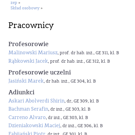
zep
»
Skład osobowy
»
Pracownicy
Profesorowie
Malinowski Mariusz
, prof. dr hab. inż., GE 311, kl. B
Rąbkowski Jacek
, prof. dr hab. inż., GE 312, kl. B
Profesorowie uczelni
Jasiński Marek
, dr hab. inż., GE 304, kl. B
Adiunkci
Askari Abolverdi Shirin
, dr, GE 309, kl. B
Bachman Serafin
, dr inż., GE 303, kl. B
Carreno Alvaro
, dr inż., GE 303, kl. B
Dzieniakowski Maciej
, dr inż., GE 306, kl. B
Fabijański Piotr
, dr inż., GE 301, kl. B