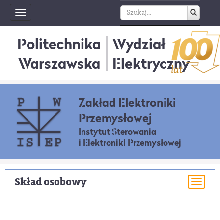
Toggle
navigation
Politechnika
Wydział
Warszawska
Elektryczny
Zakład Elektroniki
Przemysłowej
Instytut Sterowania
i Elektroniki Przemysłowej
Skład osobowy
Togg
navi