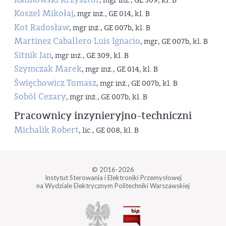
, mgr inż., GE 309, kl. B
Koszel Mikołaj
, mgr inż., GE 014, kl. B
Kot Radosław
, mgr inż., GE 007b, kl. B
Martinez Caballero Luis Ignacio
, mgr, GE 007b, kl. B
Sitnik Jan
, mgr inż., GE 309, kl. B
Szymczak Marek
, mgr inż., GE 014, kl. B
Święchowicz Tomasz
, mgr inż., GE 007b, kl. B
Soból Cezary
, mgr inż., GE 007b, kl. B
Pracownicy inzynieryjno-techniczni
Michalik Robert
, lic., GE 008, kl. B
© 2016-2026
Instytut Sterowania i Elektroniki Przemysłowej
na Wydziale Elektrycznym Politechniki Warszawskiej