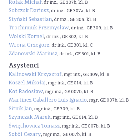
Rolak Michał
, dr inż., GE 307b, kl. B
Sobczuk Dariusz
, dr inż., GE 307a, kl. B
Styński Sebastian
, dr inż., GE 305, kl. B
Trochimiuk Przemysław
, dr inż., GE 309, kl. B
Wolski Kornel
, dr inż., GE 302, kl. B
Wrona Grzegorz
, dr inż., GE 301, kl. C
Zdanowski Mariusz
, dr inż., GE 301, kl. B
Asystenci
Kalinowski Krzysztof
, mgr inż., GE 309, kl. B
Koszel Mikołaj
, mgr inż., GE 014, kl. B
Kot Radosław
, mgr inż., GE 007b, kl. B
Martinez Caballero Luis Ignacio
, mgr, GE 007b, kl. B
Sitnik Jan
, mgr inż., GE 309, kl. B
Szymczak Marek
, mgr inż., GE 014, kl. B
Święchowicz Tomasz
, mgr inż., GE 007b, kl. B
Soból Cezary
, mgr inż., GE 007b, kl. B