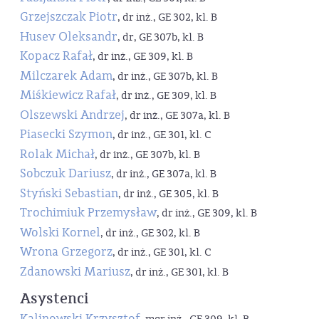
Grzejszczak Piotr
, dr inż., GE 302, kl. B
Husev Oleksandr
, dr, GE 307b, kl. B
Kopacz Rafał
, dr inż., GE 309, kl. B
Milczarek Adam
, dr inż., GE 307b, kl. B
Miśkiewicz Rafał
, dr inż., GE 309, kl. B
Olszewski Andrzej
, dr inż., GE 307a, kl. B
Piasecki Szymon
, dr inż., GE 301, kl. C
Rolak Michał
, dr inż., GE 307b, kl. B
Sobczuk Dariusz
, dr inż., GE 307a, kl. B
Styński Sebastian
, dr inż., GE 305, kl. B
Trochimiuk Przemysław
, dr inż., GE 309, kl. B
Wolski Kornel
, dr inż., GE 302, kl. B
Wrona Grzegorz
, dr inż., GE 301, kl. C
Zdanowski Mariusz
, dr inż., GE 301, kl. B
Asystenci
Kalinowski Krzysztof