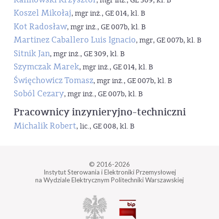
, mgr inż., GE 309, kl. B
Koszel Mikołaj
, mgr inż., GE 014, kl. B
Kot Radosław
, mgr inż., GE 007b, kl. B
Martinez Caballero Luis Ignacio
, mgr, GE 007b, kl. B
Sitnik Jan
, mgr inż., GE 309, kl. B
Szymczak Marek
, mgr inż., GE 014, kl. B
Święchowicz Tomasz
, mgr inż., GE 007b, kl. B
Soból Cezary
, mgr inż., GE 007b, kl. B
Pracownicy inzynieryjno-techniczni
Michalik Robert
, lic., GE 008, kl. B
© 2016-2026
Instytut Sterowania i Elektroniki Przemysłowej
na Wydziale Elektrycznym Politechniki Warszawskiej