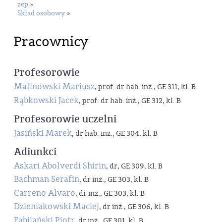
zep
»
Skład osobowy
»
Pracownicy
Profesorowie
Malinowski Mariusz
, prof. dr hab. inż., GE 311, kl. B
Rąbkowski Jacek
, prof. dr hab. inż., GE 312, kl. B
Profesorowie uczelni
Jasiński Marek
, dr hab. inż., GE 304, kl. B
Adiunkci
Askari Abolverdi Shirin
, dr, GE 309, kl. B
Bachman Serafin
, dr inż., GE 303, kl. B
Carreno Alvaro
, dr inż., GE 303, kl. B
Dzieniakowski Maciej
, dr inż., GE 306, kl. B
Fabijański Piotr
, dr inż., GE 301, kl. B