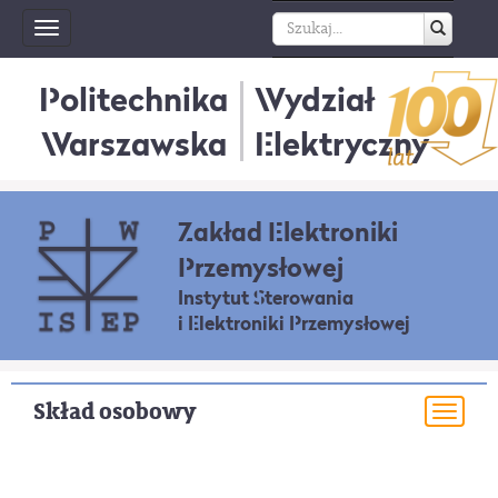
Toggle
navigation
Politechnika
Wydział
Warszawska
Elektryczny
Zakład Elektroniki
Przemysłowej
Instytut Sterowania
i Elektroniki Przemysłowej
Skład osobowy
Togg
navi