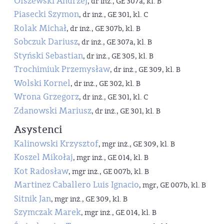
Olszewski Andrzej
, dr inż., GE 307a, kl. B
Piasecki Szymon
, dr inż., GE 301, kl. C
Rolak Michał
, dr inż., GE 307b, kl. B
Sobczuk Dariusz
, dr inż., GE 307a, kl. B
Styński Sebastian
, dr inż., GE 305, kl. B
Trochimiuk Przemysław
, dr inż., GE 309, kl. B
Wolski Kornel
, dr inż., GE 302, kl. B
Wrona Grzegorz
, dr inż., GE 301, kl. C
Zdanowski Mariusz
, dr inż., GE 301, kl. B
Asystenci
Kalinowski Krzysztof
, mgr inż., GE 309, kl. B
Koszel Mikołaj
, mgr inż., GE 014, kl. B
Kot Radosław
, mgr inż., GE 007b, kl. B
Martinez Caballero Luis Ignacio
, mgr, GE 007b, kl. B
Sitnik Jan
, mgr inż., GE 309, kl. B
Szymczak Marek
, mgr inż., GE 014, kl. B