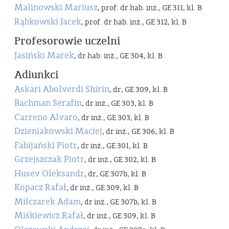
Malinowski Mariusz
, prof. dr hab. inż., GE 311, kl. B
Rąbkowski Jacek
, prof. dr hab. inż., GE 312, kl. B
Profesorowie uczelni
Jasiński Marek
, dr hab. inż., GE 304, kl. B
Adiunkci
Askari Abolverdi Shirin
, dr, GE 309, kl. B
Bachman Serafin
, dr inż., GE 303, kl. B
Carreno Alvaro
, dr inż., GE 303, kl. B
Dzieniakowski Maciej
, dr inż., GE 306, kl. B
Fabijański Piotr
, dr inż., GE 301, kl. B
Grzejszczak Piotr
, dr inż., GE 302, kl. B
Husev Oleksandr
, dr, GE 307b, kl. B
Kopacz Rafał
, dr inż., GE 309, kl. B
Milczarek Adam
, dr inż., GE 307b, kl. B
Miśkiewicz Rafał
, dr inż., GE 309, kl. B