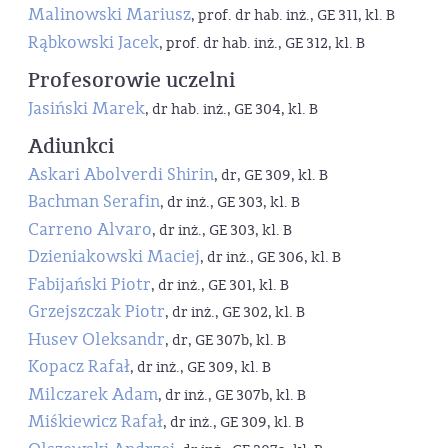
Malinowski Mariusz
, prof. dr hab. inż., GE 311, kl. B
Rąbkowski Jacek
, prof. dr hab. inż., GE 312, kl. B
Profesorowie uczelni
Jasiński Marek
, dr hab. inż., GE 304, kl. B
Adiunkci
Askari Abolverdi Shirin
, dr, GE 309, kl. B
Bachman Serafin
, dr inż., GE 303, kl. B
Carreno Alvaro
, dr inż., GE 303, kl. B
Dzieniakowski Maciej
, dr inż., GE 306, kl. B
Fabijański Piotr
, dr inż., GE 301, kl. B
Grzejszczak Piotr
, dr inż., GE 302, kl. B
Husev Oleksandr
, dr, GE 307b, kl. B
Kopacz Rafał
, dr inż., GE 309, kl. B
Milczarek Adam
, dr inż., GE 307b, kl. B
Miśkiewicz Rafał
, dr inż., GE 309, kl. B