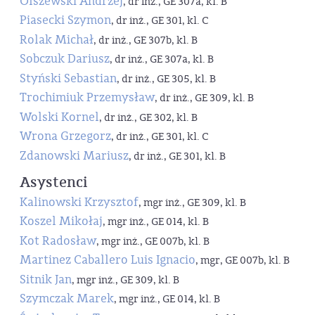
Olszewski Andrzej
, dr inż., GE 307a, kl. B
Piasecki Szymon
, dr inż., GE 301, kl. C
Rolak Michał
, dr inż., GE 307b, kl. B
Sobczuk Dariusz
, dr inż., GE 307a, kl. B
Styński Sebastian
, dr inż., GE 305, kl. B
Trochimiuk Przemysław
, dr inż., GE 309, kl. B
Wolski Kornel
, dr inż., GE 302, kl. B
Wrona Grzegorz
, dr inż., GE 301, kl. C
Zdanowski Mariusz
, dr inż., GE 301, kl. B
Asystenci
Kalinowski Krzysztof
, mgr inż., GE 309, kl. B
Koszel Mikołaj
, mgr inż., GE 014, kl. B
Kot Radosław
, mgr inż., GE 007b, kl. B
Martinez Caballero Luis Ignacio
, mgr, GE 007b, kl. B
Sitnik Jan
, mgr inż., GE 309, kl. B
Szymczak Marek
, mgr inż., GE 014, kl. B