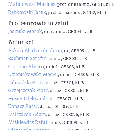
Malinowski Mariusz
, prof. dr hab. inż., GE 311, kl. B
Rąbkowski Jacek
, prof. dr hab. inż., GE 312, kl. B
Profesorowie uczelni
Jasiński Marek
, dr hab. inż., GE 304, kl. B
Adiunkci
Askari Abolverdi Shirin
, dr, GE 309, kl. B
Bachman Serafin
, dr inż., GE 303, kl. B
Carreno Alvaro
, dr inż., GE 303, kl. B
Dzieniakowski Maciej
, dr inż., GE 306, kl. B
Fabijański Piotr
, dr inż., GE 301, kl. B
Grzejszczak Piotr
, dr inż., GE 302, kl. B
Husev Oleksandr
, dr, GE 307b, kl. B
Kopacz Rafał
, dr inż., GE 309, kl. B
Milczarek Adam
, dr inż., GE 307b, kl. B
Miśkiewicz Rafał
, dr inż., GE 309, kl. B