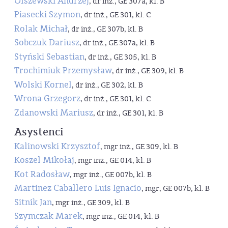
Olszewski Andrzej
, dr inż., GE 307a, kl. B
Piasecki Szymon
, dr inż., GE 301, kl. C
Rolak Michał
, dr inż., GE 307b, kl. B
Sobczuk Dariusz
, dr inż., GE 307a, kl. B
Styński Sebastian
, dr inż., GE 305, kl. B
Trochimiuk Przemysław
, dr inż., GE 309, kl. B
Wolski Kornel
, dr inż., GE 302, kl. B
Wrona Grzegorz
, dr inż., GE 301, kl. C
Zdanowski Mariusz
, dr inż., GE 301, kl. B
Asystenci
Kalinowski Krzysztof
, mgr inż., GE 309, kl. B
Koszel Mikołaj
, mgr inż., GE 014, kl. B
Kot Radosław
, mgr inż., GE 007b, kl. B
Martinez Caballero Luis Ignacio
, mgr, GE 007b, kl. B
Sitnik Jan
, mgr inż., GE 309, kl. B
Szymczak Marek
, mgr inż., GE 014, kl. B