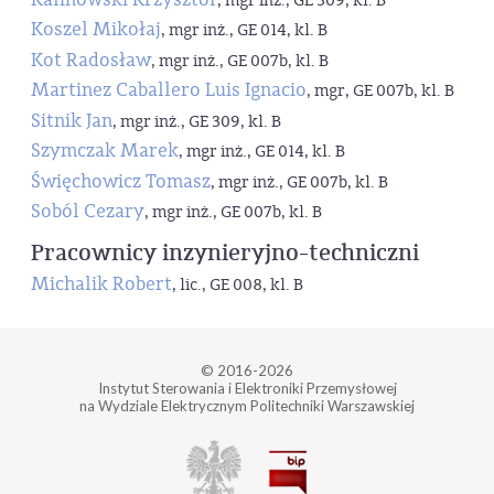
, mgr inż., GE 309, kl. B
Koszel Mikołaj
, mgr inż., GE 014, kl. B
Kot Radosław
, mgr inż., GE 007b, kl. B
Martinez Caballero Luis Ignacio
, mgr, GE 007b, kl. B
Sitnik Jan
, mgr inż., GE 309, kl. B
Szymczak Marek
, mgr inż., GE 014, kl. B
Święchowicz Tomasz
, mgr inż., GE 007b, kl. B
Soból Cezary
, mgr inż., GE 007b, kl. B
Pracownicy inzynieryjno-techniczni
Michalik Robert
, lic., GE 008, kl. B
© 2016-2026
Instytut Sterowania i Elektroniki Przemysłowej
na Wydziale Elektrycznym Politechniki Warszawskiej