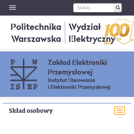
Toggle
navigation
Politechnika
Wydział
Warszawska
Elektryczny
Zakład Elektroniki
Przemysłowej
Instytut Sterowania
i Elektroniki Przemysłowej
Skład osobowy
Togg
navi