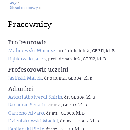
zep
»
Skład osobowy
»
Pracownicy
Profesorowie
Malinowski Mariusz
, prof. dr hab. inż., GE 311, kl. B
Rąbkowski Jacek
, prof. dr hab. inż., GE 312, kl. B
Profesorowie uczelni
Jasiński Marek
, dr hab. inż., GE 304, kl. B
Adiunkci
Askari Abolverdi Shirin
, dr, GE 309, kl. B
Bachman Serafin
, dr inż., GE 303, kl. B
Carreno Alvaro
, dr inż., GE 303, kl. B
Dzieniakowski Maciej
, dr inż., GE 306, kl. B
Fabijański Piotr
, dr inż., GE 301, kl. B