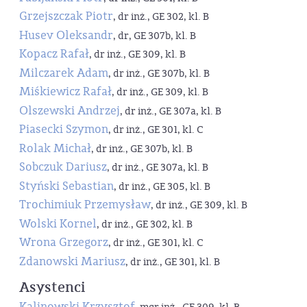
Grzejszczak Piotr
, dr inż., GE 302, kl. B
Husev Oleksandr
, dr, GE 307b, kl. B
Kopacz Rafał
, dr inż., GE 309, kl. B
Milczarek Adam
, dr inż., GE 307b, kl. B
Miśkiewicz Rafał
, dr inż., GE 309, kl. B
Olszewski Andrzej
, dr inż., GE 307a, kl. B
Piasecki Szymon
, dr inż., GE 301, kl. C
Rolak Michał
, dr inż., GE 307b, kl. B
Sobczuk Dariusz
, dr inż., GE 307a, kl. B
Styński Sebastian
, dr inż., GE 305, kl. B
Trochimiuk Przemysław
, dr inż., GE 309, kl. B
Wolski Kornel
, dr inż., GE 302, kl. B
Wrona Grzegorz
, dr inż., GE 301, kl. C
Zdanowski Mariusz
, dr inż., GE 301, kl. B
Asystenci
Kalinowski Krzysztof