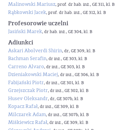
Malinowski Mariusz
, prof. dr hab. inż., GE 311, kl. B
Rąbkowski Jacek
, prof. dr hab. inż., GE 312, kl. B
Profesorowie uczelni
Jasiński Marek
, dr hab. inż., GE 304, kl. B
Adiunkci
Askari Abolverdi Shirin
, dr, GE 309, kl. B
Bachman Serafin
, dr inż., GE 303, kl. B
Carreno Alvaro
, dr inż., GE 303, kl. B
Dzieniakowski Maciej
, dr inż., GE 306, kl. B
Fabijański Piotr
, dr inż., GE 301, kl. B
Grzejszczak Piotr
, dr inż., GE 302, kl. B
Husev Oleksandr
, dr, GE 307b, kl. B
Kopacz Rafał
, dr inż., GE 309, kl. B
Milczarek Adam
, dr inż., GE 307b, kl. B
Miśkiewicz Rafał
, dr inż., GE 309, kl. B