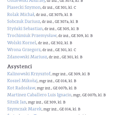
Olszewski Andrzej
, dr inż., GE 307a, kl. B
Piasecki Szymon
, dr inż., GE 301, kl. C
Rolak Michał
, dr inż., GE 307b, kl. B
Sobczuk Dariusz
, dr inż., GE 307a, kl. B
Styński Sebastian
, dr inż., GE 305, kl. B
Trochimiuk Przemysław
, dr inż., GE 309, kl. B
Wolski Kornel
, dr inż., GE 302, kl. B
Wrona Grzegorz
, dr inż., GE 301, kl. C
Zdanowski Mariusz
, dr inż., GE 301, kl. B
Asystenci
Kalinowski Krzysztof
, mgr inż., GE 309, kl. B
Koszel Mikołaj
, mgr inż., GE 014, kl. B
Kot Radosław
, mgr inż., GE 007b, kl. B
Martinez Caballero Luis Ignacio
, mgr, GE 007b, kl. B
Sitnik Jan
, mgr inż., GE 309, kl. B
Szymczak Marek
, mgr inż., GE 014, kl. B