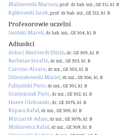
Malinowski Mariusz
, prof. dr hab. inż., GE 311, kl. B
Rąbkowski Jacek
, prof. dr hab. inż., GE 312, kl. B
Profesorowie uczelni
Jasiński Marek
, dr hab. inż., GE 304, kl. B
Adiunkci
Askari Abolverdi Shirin
, dr, GE 309, kl. B
Bachman Serafin
, dr inż., GE 303, kl. B
Carreno Alvaro
, dr inż., GE 303, kl. B
Dzieniakowski Maciej
, dr inż., GE 306, kl. B
Fabijański Piotr
, dr inż., GE 301, kl. B
Grzejszczak Piotr
, dr inż., GE 302, kl. B
Husev Oleksandr
, dr, GE 307b, kl. B
Kopacz Rafał
, dr inż., GE 309, kl. B
Milczarek Adam
, dr inż., GE 307b, kl. B
Miśkiewicz Rafał
, dr inż., GE 309, kl. B