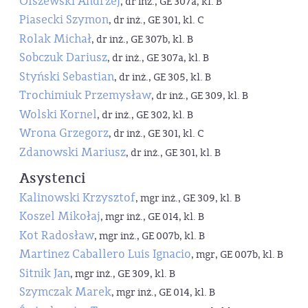
Olszewski Andrzej
, dr inż., GE 307a, kl. B
Piasecki Szymon
, dr inż., GE 301, kl. C
Rolak Michał
, dr inż., GE 307b, kl. B
Sobczuk Dariusz
, dr inż., GE 307a, kl. B
Styński Sebastian
, dr inż., GE 305, kl. B
Trochimiuk Przemysław
, dr inż., GE 309, kl. B
Wolski Kornel
, dr inż., GE 302, kl. B
Wrona Grzegorz
, dr inż., GE 301, kl. C
Zdanowski Mariusz
, dr inż., GE 301, kl. B
Asystenci
Kalinowski Krzysztof
, mgr inż., GE 309, kl. B
Koszel Mikołaj
, mgr inż., GE 014, kl. B
Kot Radosław
, mgr inż., GE 007b, kl. B
Martinez Caballero Luis Ignacio
, mgr, GE 007b, kl. B
Sitnik Jan
, mgr inż., GE 309, kl. B
Szymczak Marek
, mgr inż., GE 014, kl. B