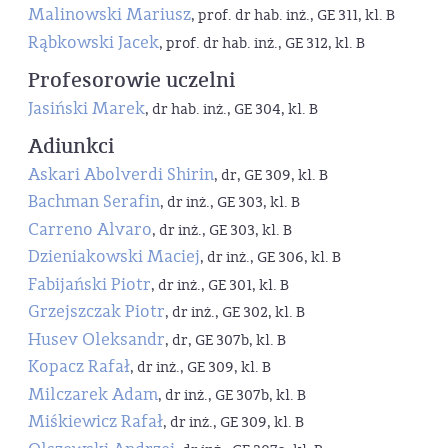
Malinowski Mariusz
, prof. dr hab. inż., GE 311, kl. B
Rąbkowski Jacek
, prof. dr hab. inż., GE 312, kl. B
Profesorowie uczelni
Jasiński Marek
, dr hab. inż., GE 304, kl. B
Adiunkci
Askari Abolverdi Shirin
, dr, GE 309, kl. B
Bachman Serafin
, dr inż., GE 303, kl. B
Carreno Alvaro
, dr inż., GE 303, kl. B
Dzieniakowski Maciej
, dr inż., GE 306, kl. B
Fabijański Piotr
, dr inż., GE 301, kl. B
Grzejszczak Piotr
, dr inż., GE 302, kl. B
Husev Oleksandr
, dr, GE 307b, kl. B
Kopacz Rafał
, dr inż., GE 309, kl. B
Milczarek Adam
, dr inż., GE 307b, kl. B
Miśkiewicz Rafał
, dr inż., GE 309, kl. B