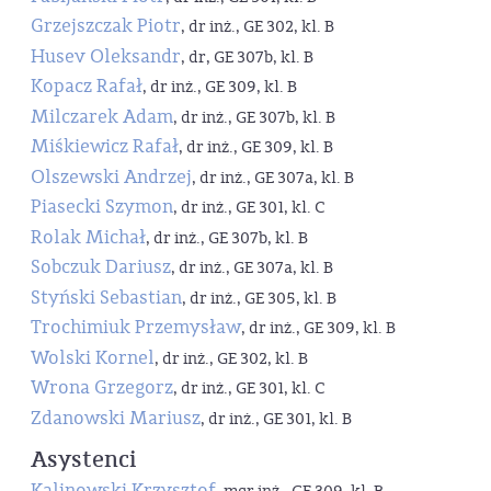
Grzejszczak Piotr
, dr inż., GE 302, kl. B
Husev Oleksandr
, dr, GE 307b, kl. B
Kopacz Rafał
, dr inż., GE 309, kl. B
Milczarek Adam
, dr inż., GE 307b, kl. B
Miśkiewicz Rafał
, dr inż., GE 309, kl. B
Olszewski Andrzej
, dr inż., GE 307a, kl. B
Piasecki Szymon
, dr inż., GE 301, kl. C
Rolak Michał
, dr inż., GE 307b, kl. B
Sobczuk Dariusz
, dr inż., GE 307a, kl. B
Styński Sebastian
, dr inż., GE 305, kl. B
Trochimiuk Przemysław
, dr inż., GE 309, kl. B
Wolski Kornel
, dr inż., GE 302, kl. B
Wrona Grzegorz
, dr inż., GE 301, kl. C
Zdanowski Mariusz
, dr inż., GE 301, kl. B
Asystenci
Kalinowski Krzysztof