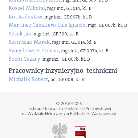
, mgr inż., GE 309, kl. B
Koszel Mikołaj
, mgr inż., GE 014, kl. B
Kot Radosław
, mgr inż., GE 007b, kl. B
Martinez Caballero Luis Ignacio
, mgr, GE 007b, kl. B
Sitnik Jan
, mgr inż., GE 309, kl. B
Szymczak Marek
, mgr inż., GE 014, kl. B
Święchowicz Tomasz
, mgr inż., GE 007b, kl. B
Soból Cezary
, mgr inż., GE 007b, kl. B
Pracownicy inzynieryjno-techniczni
Michalik Robert
, lic., GE 008, kl. B
© 2016-2026
Instytut Sterowania i Elektroniki Przemysłowej
na Wydziale Elektrycznym Politechniki Warszawskiej