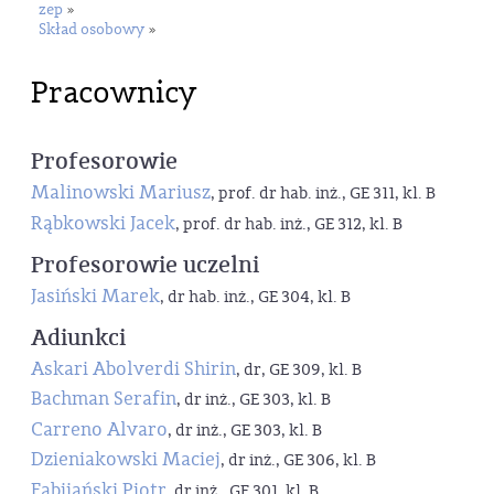
zep
»
Skład osobowy
»
Pracownicy
Profesorowie
Malinowski Mariusz
, prof. dr hab. inż., GE 311, kl. B
Rąbkowski Jacek
, prof. dr hab. inż., GE 312, kl. B
Profesorowie uczelni
Jasiński Marek
, dr hab. inż., GE 304, kl. B
Adiunkci
Askari Abolverdi Shirin
, dr, GE 309, kl. B
Bachman Serafin
, dr inż., GE 303, kl. B
Carreno Alvaro
, dr inż., GE 303, kl. B
Dzieniakowski Maciej
, dr inż., GE 306, kl. B
Fabijański Piotr
, dr inż., GE 301, kl. B