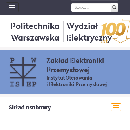
Toggle
navigation
Politechnika
Wydział
Warszawska
Elektryczny
Zakład Elektroniki
Przemysłowej
Instytut Sterowania
i Elektroniki Przemysłowej
Skład osobowy
Togg
navi