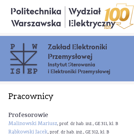
Politechnika
Wydział
Warszawska
Elektryczny
Zakład Elektroniki
Przemysłowej
Instytut Sterowania
i Elektroniki Przemysłowej
Pracownicy
Profesorowie
Malinowski Mariusz
, prof. dr hab. inż., GE 311, kl. B
Rąbkowski Jacek
, prof. dr hab. inż., GE 312, kl. B