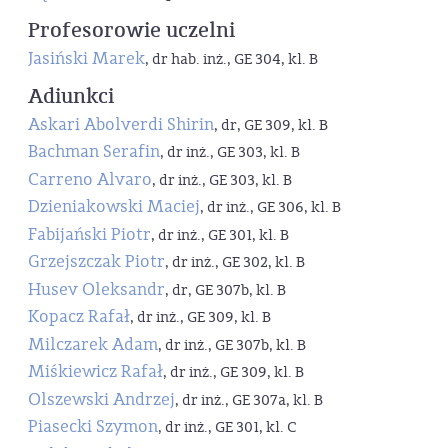
Profesorowie uczelni
Jasiński Marek
, dr hab. inż., GE 304, kl. B
Adiunkci
Askari Abolverdi Shirin
, dr, GE 309, kl. B
Bachman Serafin
, dr inż., GE 303, kl. B
Carreno Alvaro
, dr inż., GE 303, kl. B
Dzieniakowski Maciej
, dr inż., GE 306, kl. B
Fabijański Piotr
, dr inż., GE 301, kl. B
Grzejszczak Piotr
, dr inż., GE 302, kl. B
Husev Oleksandr
, dr, GE 307b, kl. B
Kopacz Rafał
, dr inż., GE 309, kl. B
Milczarek Adam
, dr inż., GE 307b, kl. B
Miśkiewicz Rafał
, dr inż., GE 309, kl. B
Olszewski Andrzej
, dr inż., GE 307a, kl. B
Piasecki Szymon
, dr inż., GE 301, kl. C