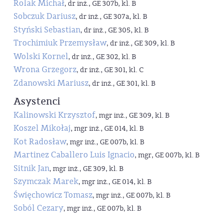
Rolak Michał
, dr inż., GE 307b, kl. B
Sobczuk Dariusz
, dr inż., GE 307a, kl. B
Styński Sebastian
, dr inż., GE 305, kl. B
Trochimiuk Przemysław
, dr inż., GE 309, kl. B
Wolski Kornel
, dr inż., GE 302, kl. B
Wrona Grzegorz
, dr inż., GE 301, kl. C
Zdanowski Mariusz
, dr inż., GE 301, kl. B
Asystenci
Kalinowski Krzysztof
, mgr inż., GE 309, kl. B
Koszel Mikołaj
, mgr inż., GE 014, kl. B
Kot Radosław
, mgr inż., GE 007b, kl. B
Martinez Caballero Luis Ignacio
, mgr, GE 007b, kl. B
Sitnik Jan
, mgr inż., GE 309, kl. B
Szymczak Marek
, mgr inż., GE 014, kl. B
Święchowicz Tomasz
, mgr inż., GE 007b, kl. B
Soból Cezary
, mgr inż., GE 007b, kl. B