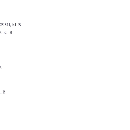
GE 311, kl. B
2, kl. B
B
. B