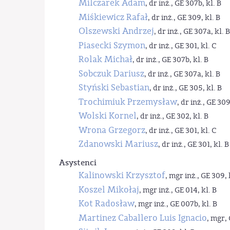
Milczarek Adam
, dr inż., GE 307b, kl. B
Miśkiewicz Rafał
, dr inż., GE 309, kl. B
Olszewski Andrzej
, dr inż., GE 307a, kl. B
Piasecki Szymon
, dr inż., GE 301, kl. C
Rolak Michał
, dr inż., GE 307b, kl. B
Sobczuk Dariusz
, dr inż., GE 307a, kl. B
Styński Sebastian
, dr inż., GE 305, kl. B
Trochimiuk Przemysław
, dr inż., GE 309
Wolski Kornel
, dr inż., GE 302, kl. B
Wrona Grzegorz
, dr inż., GE 301, kl. C
Zdanowski Mariusz
, dr inż., GE 301, kl. B
Asystenci
Kalinowski Krzysztof
, mgr inż., GE 309, 
Koszel Mikołaj
, mgr inż., GE 014, kl. B
Kot Radosław
, mgr inż., GE 007b, kl. B
Martinez Caballero Luis Ignacio
, mgr, 