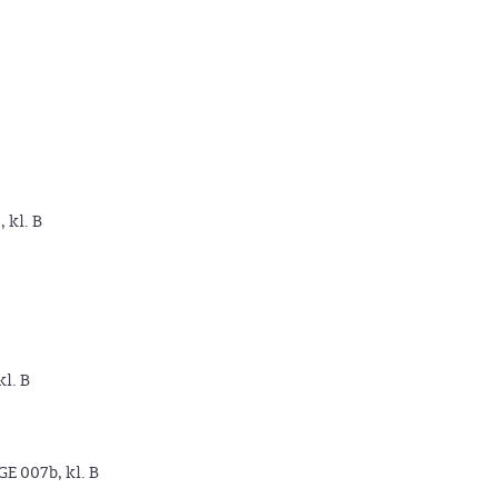
, kl. B
kl. B
GE 007b, kl. B