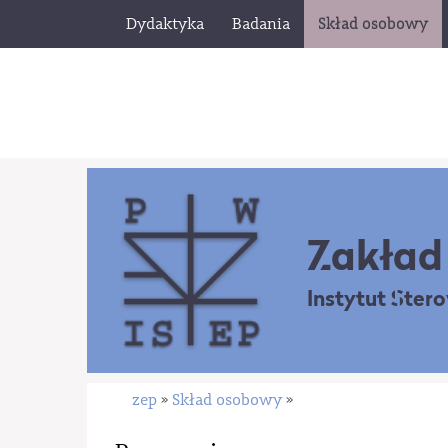
Dydaktyka
Badania
Skład osobowy
Zakład 
Instytut Ster
zep
Skład osobowy
»
»