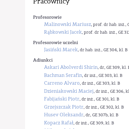
Pracownicy
Profesorowie
Malinowski Mariusz
, prof. dr hab. inż., 
Rąbkowski Jacek
, prof. dr hab. inż., GE 31
Profesorowie uczelni
Jasiński Marek
, dr hab. inż., GE 304, kl. B
Adiunkci
Askari Abolverdi Shirin
, dr, GE 309, kl. 
Bachman Serafin
, dr inż., GE 303, kl. B
Carreno Alvaro
, dr inż., GE 303, kl. B
Dzieniakowski Maciej
, dr inż., GE 306, kl
Fabijański Piotr
, dr inż., GE 301, kl. B
Grzejszczak Piotr
, dr inż., GE 302, kl. B
Husev Oleksandr
, dr, GE 307b, kl. B
Kopacz Rafał
, dr inż., GE 309, kl. B