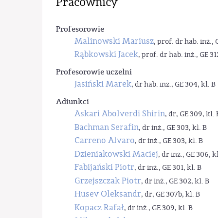
Pracownicy
Profesorowie
Malinowski Mariusz
, prof. dr hab. inż., 
Rąbkowski Jacek
, prof. dr hab. inż., GE 31
Profesorowie uczelni
Jasiński Marek
, dr hab. inż., GE 304, kl. B
Adiunkci
Askari Abolverdi Shirin
, dr, GE 309, kl. 
Bachman Serafin
, dr inż., GE 303, kl. B
Carreno Alvaro
, dr inż., GE 303, kl. B
Dzieniakowski Maciej
, dr inż., GE 306, kl
Fabijański Piotr
, dr inż., GE 301, kl. B
Grzejszczak Piotr
, dr inż., GE 302, kl. B
Husev Oleksandr
, dr, GE 307b, kl. B
Kopacz Rafał
, dr inż., GE 309, kl. B