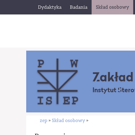
Dydaktyka
Badania
Skład osobowy
Zakład 
Instytut Ster
zep
Skład osobowy
»
»