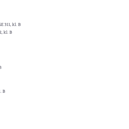
GE 311, kl. B
2, kl. B
B
. B