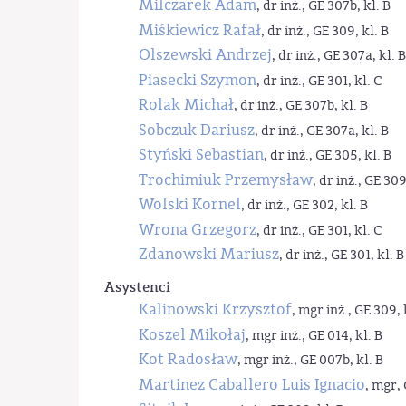
Milczarek Adam
, dr inż., GE 307b, kl. B
Miśkiewicz Rafał
, dr inż., GE 309, kl. B
Olszewski Andrzej
, dr inż., GE 307a, kl. B
Piasecki Szymon
, dr inż., GE 301, kl. C
Rolak Michał
, dr inż., GE 307b, kl. B
Sobczuk Dariusz
, dr inż., GE 307a, kl. B
Styński Sebastian
, dr inż., GE 305, kl. B
Trochimiuk Przemysław
, dr inż., GE 309
Wolski Kornel
, dr inż., GE 302, kl. B
Wrona Grzegorz
, dr inż., GE 301, kl. C
Zdanowski Mariusz
, dr inż., GE 301, kl. B
Asystenci
Kalinowski Krzysztof
, mgr inż., GE 309, 
Koszel Mikołaj
, mgr inż., GE 014, kl. B
Kot Radosław
, mgr inż., GE 007b, kl. B
Martinez Caballero Luis Ignacio
, mgr, 