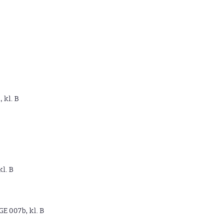
, kl. B
kl. B
GE 007b, kl. B