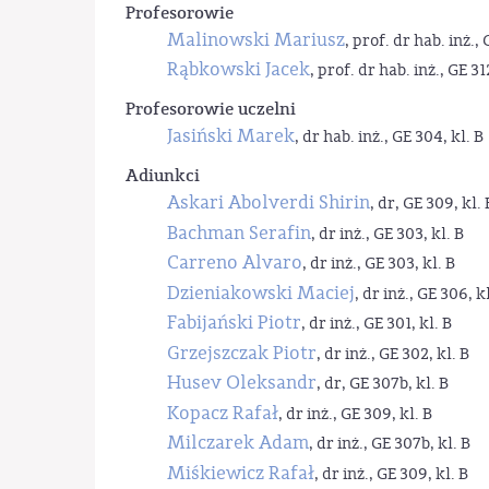
Profesorowie
Malinowski Mariusz
, prof. dr hab. inż., 
Rąbkowski Jacek
, prof. dr hab. inż., GE 31
Profesorowie uczelni
Jasiński Marek
, dr hab. inż., GE 304, kl. B
Adiunkci
Askari Abolverdi Shirin
, dr, GE 309, kl. 
Bachman Serafin
, dr inż., GE 303, kl. B
Carreno Alvaro
, dr inż., GE 303, kl. B
Dzieniakowski Maciej
, dr inż., GE 306, kl
Fabijański Piotr
, dr inż., GE 301, kl. B
Grzejszczak Piotr
, dr inż., GE 302, kl. B
Husev Oleksandr
, dr, GE 307b, kl. B
Kopacz Rafał
, dr inż., GE 309, kl. B
Milczarek Adam
, dr inż., GE 307b, kl. B
Miśkiewicz Rafał
, dr inż., GE 309, kl. B