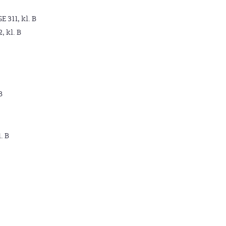
GE 311, kl. B
2, kl. B
B
. B