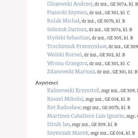
Olszewski Andrzej
, dr inż., GE 307a, kl. B
Piasecki Szymon
, dr inż., GE 301, kl. C
Rolak Michał
, dr inż., GE 307b, kl. B
Sobczuk Dariusz
, dr inż., GE 307a, kl. B
Styński Sebastian
, dr inż., GE 305, kl. B
Trochimiuk Przemysław
, dr inż., GE 309
Wolski Kornel
, dr inż., GE 302, kl. B
Wrona Grzegorz
, dr inż., GE 301, kl. C
Zdanowski Mariusz
, dr inż., GE 301, kl. B
Asystenci
Kalinowski Krzysztof
, mgr inż., GE 309, 
Koszel Mikołaj
, mgr inż., GE 014, kl. B
Kot Radosław
, mgr inż., GE 007b, kl. B
Martinez Caballero Luis Ignacio
, mgr, 
Sitnik Jan
, mgr inż., GE 309, kl. B
Szymczak Marek
, mgr inż., GE 014, kl. B