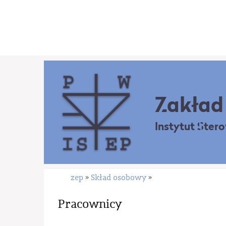
Zakład 
Instytut Ster
zep
Skład osobowy
»
»
Pracownicy