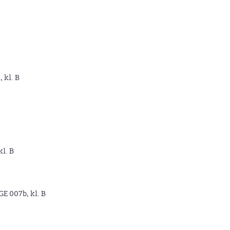
, kl. B
kl. B
GE 007b, kl. B