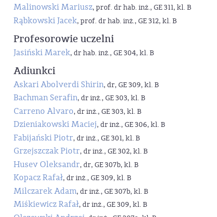
Malinowski Mariusz
, prof. dr hab. inż., GE 311, kl. B
Rąbkowski Jacek
, prof. dr hab. inż., GE 312, kl. B
Profesorowie uczelni
Jasiński Marek
, dr hab. inż., GE 304, kl. B
Adiunkci
Askari Abolverdi Shirin
, dr, GE 309, kl. B
Bachman Serafin
, dr inż., GE 303, kl. B
Carreno Alvaro
, dr inż., GE 303, kl. B
Dzieniakowski Maciej
, dr inż., GE 306, kl. B
Fabijański Piotr
, dr inż., GE 301, kl. B
Grzejszczak Piotr
, dr inż., GE 302, kl. B
Husev Oleksandr
, dr, GE 307b, kl. B
Kopacz Rafał
, dr inż., GE 309, kl. B
Milczarek Adam
, dr inż., GE 307b, kl. B
Miśkiewicz Rafał
, dr inż., GE 309, kl. B