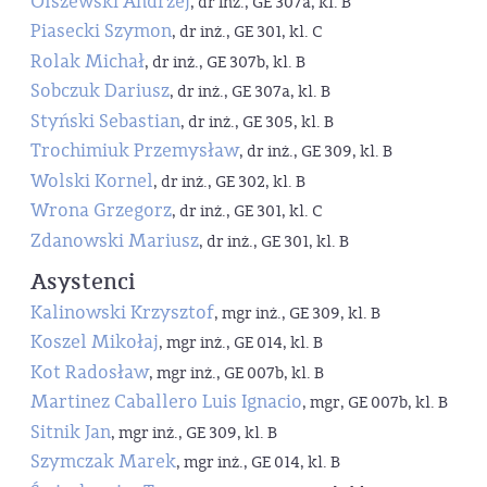
Olszewski Andrzej
, dr inż., GE 307a, kl. B
Piasecki Szymon
, dr inż., GE 301, kl. C
Rolak Michał
, dr inż., GE 307b, kl. B
Sobczuk Dariusz
, dr inż., GE 307a, kl. B
Styński Sebastian
, dr inż., GE 305, kl. B
Trochimiuk Przemysław
, dr inż., GE 309, kl. B
Wolski Kornel
, dr inż., GE 302, kl. B
Wrona Grzegorz
, dr inż., GE 301, kl. C
Zdanowski Mariusz
, dr inż., GE 301, kl. B
Asystenci
Kalinowski Krzysztof
, mgr inż., GE 309, kl. B
Koszel Mikołaj
, mgr inż., GE 014, kl. B
Kot Radosław
, mgr inż., GE 007b, kl. B
Martinez Caballero Luis Ignacio
, mgr, GE 007b, kl. B
Sitnik Jan
, mgr inż., GE 309, kl. B
Szymczak Marek
, mgr inż., GE 014, kl. B