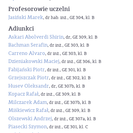
Profesorowie uczelni
Jasiński Marek
, dr hab. inż., GE 304, kl. B
Adiunkci
Askari Abolverdi Shirin
, dr, GE 309, kl. B
Bachman Serafin
, dr inż., GE 303, kl. B
Carreno Alvaro
, dr inż., GE 303, kl. B
Dzieniakowski Maciej
, dr inż., GE 306, kl. B
Fabijański Piotr
, dr inż., GE 301, kl. B
Grzejszczak Piotr
, dr inż., GE 302, kl. B
Husev Oleksandr
, dr, GE 307b, kl. B
Kopacz Rafał
, dr inż., GE 309, kl. B
Milczarek Adam
, dr inż., GE 307b, kl. B
Miśkiewicz Rafał
, dr inż., GE 309, kl. B
Olszewski Andrzej
, dr inż., GE 307a, kl. B
Piasecki Szymon
, dr inż., GE 301, kl. C