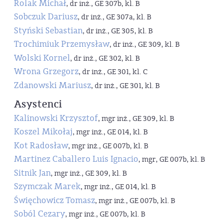
Rolak Michał
, dr inż., GE 307b, kl. B
Sobczuk Dariusz
, dr inż., GE 307a, kl. B
Styński Sebastian
, dr inż., GE 305, kl. B
Trochimiuk Przemysław
, dr inż., GE 309, kl. B
Wolski Kornel
, dr inż., GE 302, kl. B
Wrona Grzegorz
, dr inż., GE 301, kl. C
Zdanowski Mariusz
, dr inż., GE 301, kl. B
Asystenci
Kalinowski Krzysztof
, mgr inż., GE 309, kl. B
Koszel Mikołaj
, mgr inż., GE 014, kl. B
Kot Radosław
, mgr inż., GE 007b, kl. B
Martinez Caballero Luis Ignacio
, mgr, GE 007b, kl. B
Sitnik Jan
, mgr inż., GE 309, kl. B
Szymczak Marek
, mgr inż., GE 014, kl. B
Święchowicz Tomasz
, mgr inż., GE 007b, kl. B
Soból Cezary
, mgr inż., GE 007b, kl. B