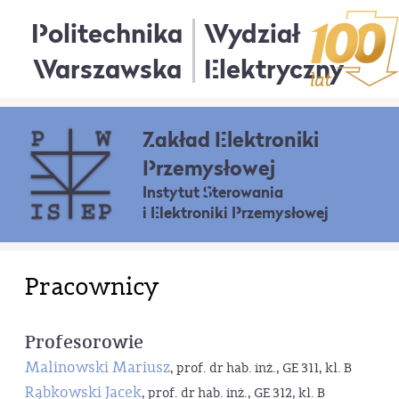
Politechnika
Wydział
Warszawska
Elektryczny
Zakład Elektroniki
Przemysłowej
Instytut Sterowania
i Elektroniki Przemysłowej
Pracownicy
Profesorowie
Malinowski Mariusz
, prof. dr hab. inż., GE 311, kl. B
Rąbkowski Jacek
, prof. dr hab. inż., GE 312, kl. B