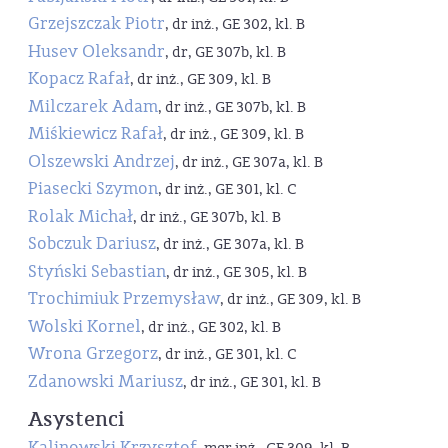
Grzejszczak Piotr
, dr inż., GE 302, kl. B
Husev Oleksandr
, dr, GE 307b, kl. B
Kopacz Rafał
, dr inż., GE 309, kl. B
Milczarek Adam
, dr inż., GE 307b, kl. B
Miśkiewicz Rafał
, dr inż., GE 309, kl. B
Olszewski Andrzej
, dr inż., GE 307a, kl. B
Piasecki Szymon
, dr inż., GE 301, kl. C
Rolak Michał
, dr inż., GE 307b, kl. B
Sobczuk Dariusz
, dr inż., GE 307a, kl. B
Styński Sebastian
, dr inż., GE 305, kl. B
Trochimiuk Przemysław
, dr inż., GE 309, kl. B
Wolski Kornel
, dr inż., GE 302, kl. B
Wrona Grzegorz
, dr inż., GE 301, kl. C
Zdanowski Mariusz
, dr inż., GE 301, kl. B
Asystenci
Kalinowski Krzysztof