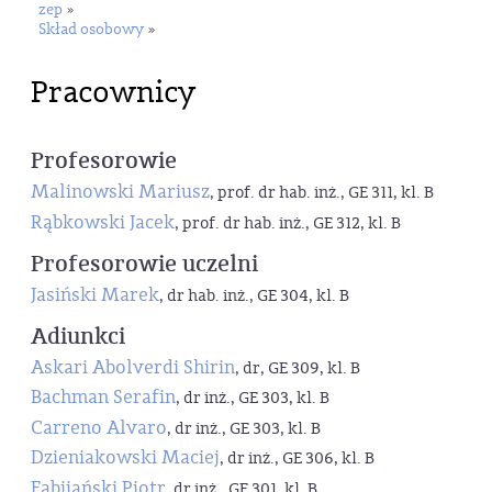
zep
»
Skład osobowy
»
Pracownicy
Profesorowie
Malinowski Mariusz
, prof. dr hab. inż., GE 311, kl. B
Rąbkowski Jacek
, prof. dr hab. inż., GE 312, kl. B
Profesorowie uczelni
Jasiński Marek
, dr hab. inż., GE 304, kl. B
Adiunkci
Askari Abolverdi Shirin
, dr, GE 309, kl. B
Bachman Serafin
, dr inż., GE 303, kl. B
Carreno Alvaro
, dr inż., GE 303, kl. B
Dzieniakowski Maciej
, dr inż., GE 306, kl. B
Fabijański Piotr
, dr inż., GE 301, kl. B