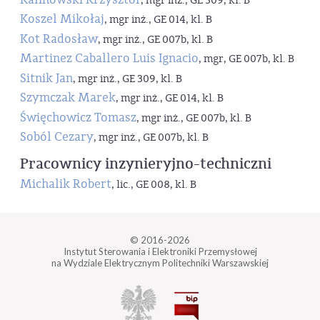
, mgr inż., GE 309, kl. B
Koszel Mikołaj
, mgr inż., GE 014, kl. B
Kot Radosław
, mgr inż., GE 007b, kl. B
Martinez Caballero Luis Ignacio
, mgr, GE 007b, kl. B
Sitnik Jan
, mgr inż., GE 309, kl. B
Szymczak Marek
, mgr inż., GE 014, kl. B
Święchowicz Tomasz
, mgr inż., GE 007b, kl. B
Soból Cezary
, mgr inż., GE 007b, kl. B
Pracownicy inzynieryjno-techniczni
Michalik Robert
, lic., GE 008, kl. B
© 2016-2026
Instytut Sterowania i Elektroniki Przemysłowej
na Wydziale Elektrycznym Politechniki Warszawskiej