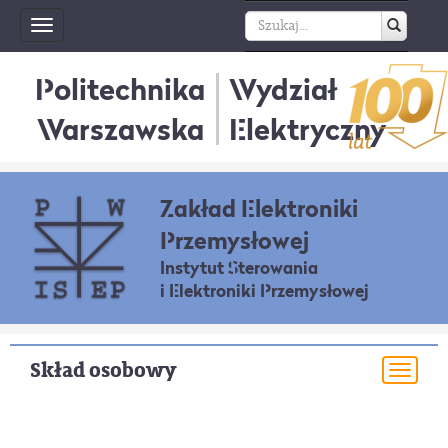
Toggle
navigation
Politechnika
Wydział
Warszawska
Elektryczny
Zakład Elektroniki
Przemysłowej
Instytut Sterowania
i Elektroniki Przemysłowej
Skład osobowy
Togg
navi