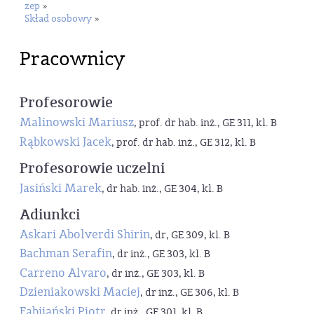
zep
»
Skład osobowy
»
Pracownicy
Profesorowie
Malinowski Mariusz
, prof. dr hab. inż., GE 311, kl. B
Rąbkowski Jacek
, prof. dr hab. inż., GE 312, kl. B
Profesorowie uczelni
Jasiński Marek
, dr hab. inż., GE 304, kl. B
Adiunkci
Askari Abolverdi Shirin
, dr, GE 309, kl. B
Bachman Serafin
, dr inż., GE 303, kl. B
Carreno Alvaro
, dr inż., GE 303, kl. B
Dzieniakowski Maciej
, dr inż., GE 306, kl. B
Fabijański Piotr
, dr inż., GE 301, kl. B