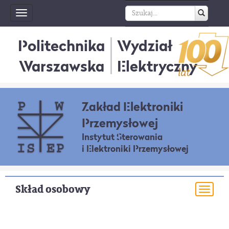
Toggle
navigation
Politechnika
Wydział
Warszawska
Elektryczny
Zakład Elektroniki
Przemysłowej
Instytut Sterowania
i Elektroniki Przemysłowej
Skład osobowy
Togg
navi