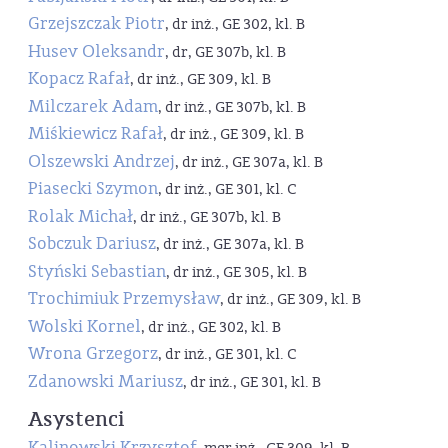
Grzejszczak Piotr
, dr inż., GE 302, kl. B
Husev Oleksandr
, dr, GE 307b, kl. B
Kopacz Rafał
, dr inż., GE 309, kl. B
Milczarek Adam
, dr inż., GE 307b, kl. B
Miśkiewicz Rafał
, dr inż., GE 309, kl. B
Olszewski Andrzej
, dr inż., GE 307a, kl. B
Piasecki Szymon
, dr inż., GE 301, kl. C
Rolak Michał
, dr inż., GE 307b, kl. B
Sobczuk Dariusz
, dr inż., GE 307a, kl. B
Styński Sebastian
, dr inż., GE 305, kl. B
Trochimiuk Przemysław
, dr inż., GE 309, kl. B
Wolski Kornel
, dr inż., GE 302, kl. B
Wrona Grzegorz
, dr inż., GE 301, kl. C
Zdanowski Mariusz
, dr inż., GE 301, kl. B
Asystenci
Kalinowski Krzysztof