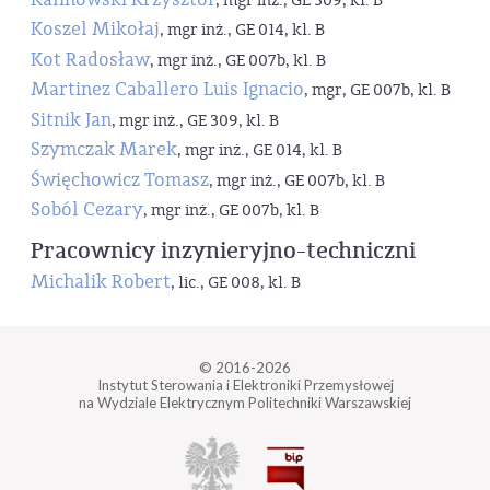
, mgr inż., GE 309, kl. B
Koszel Mikołaj
, mgr inż., GE 014, kl. B
Kot Radosław
, mgr inż., GE 007b, kl. B
Martinez Caballero Luis Ignacio
, mgr, GE 007b, kl. B
Sitnik Jan
, mgr inż., GE 309, kl. B
Szymczak Marek
, mgr inż., GE 014, kl. B
Święchowicz Tomasz
, mgr inż., GE 007b, kl. B
Soból Cezary
, mgr inż., GE 007b, kl. B
Pracownicy inzynieryjno-techniczni
Michalik Robert
, lic., GE 008, kl. B
© 2016-2026
Instytut Sterowania i Elektroniki Przemysłowej
na Wydziale Elektrycznym Politechniki Warszawskiej