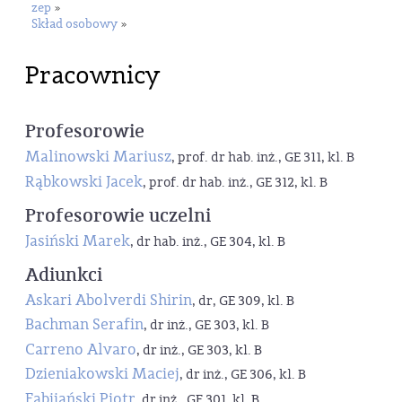
zep
»
Skład osobowy
»
Pracownicy
Profesorowie
Malinowski Mariusz
, prof. dr hab. inż., GE 311, kl. B
Rąbkowski Jacek
, prof. dr hab. inż., GE 312, kl. B
Profesorowie uczelni
Jasiński Marek
, dr hab. inż., GE 304, kl. B
Adiunkci
Askari Abolverdi Shirin
, dr, GE 309, kl. B
Bachman Serafin
, dr inż., GE 303, kl. B
Carreno Alvaro
, dr inż., GE 303, kl. B
Dzieniakowski Maciej
, dr inż., GE 306, kl. B
Fabijański Piotr
, dr inż., GE 301, kl. B