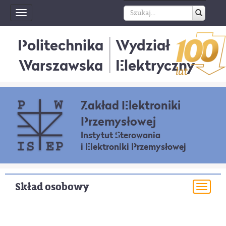
Toggle
navigation
Politechnika
Wydział
Warszawska
Elektryczny
Zakład Elektroniki
Przemysłowej
Instytut Sterowania
i Elektroniki Przemysłowej
Skład osobowy
Togg
navi