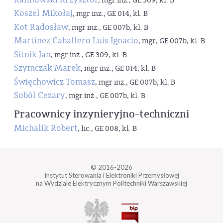
, mgr inż., GE 309, kl. B
Koszel Mikołaj
, mgr inż., GE 014, kl. B
Kot Radosław
, mgr inż., GE 007b, kl. B
Martinez Caballero Luis Ignacio
, mgr, GE 007b, kl. B
Sitnik Jan
, mgr inż., GE 309, kl. B
Szymczak Marek
, mgr inż., GE 014, kl. B
Święchowicz Tomasz
, mgr inż., GE 007b, kl. B
Soból Cezary
, mgr inż., GE 007b, kl. B
Pracownicy inzynieryjno-techniczni
Michalik Robert
, lic., GE 008, kl. B
© 2016-2026
Instytut Sterowania i Elektroniki Przemysłowej
na Wydziale Elektrycznym Politechniki Warszawskiej