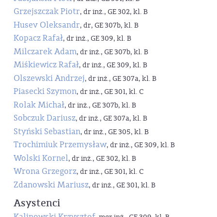
Grzejszczak Piotr
, dr inż., GE 302, kl. B
Husev Oleksandr
, dr, GE 307b, kl. B
Kopacz Rafał
, dr inż., GE 309, kl. B
Milczarek Adam
, dr inż., GE 307b, kl. B
Miśkiewicz Rafał
, dr inż., GE 309, kl. B
Olszewski Andrzej
, dr inż., GE 307a, kl. B
Piasecki Szymon
, dr inż., GE 301, kl. C
Rolak Michał
, dr inż., GE 307b, kl. B
Sobczuk Dariusz
, dr inż., GE 307a, kl. B
Styński Sebastian
, dr inż., GE 305, kl. B
Trochimiuk Przemysław
, dr inż., GE 309, kl. B
Wolski Kornel
, dr inż., GE 302, kl. B
Wrona Grzegorz
, dr inż., GE 301, kl. C
Zdanowski Mariusz
, dr inż., GE 301, kl. B
Asystenci
Kalinowski Krzysztof