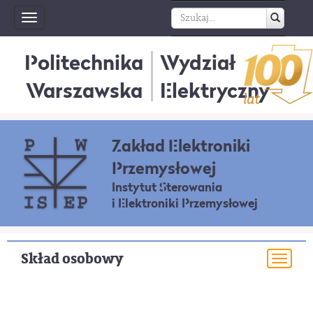
Toggle
navigation
Politechnika
Wydział
Warszawska
Elektryczny
Zakład Elektroniki
Przemysłowej
Instytut Sterowania
i Elektroniki Przemysłowej
Skład osobowy
Togg
navi