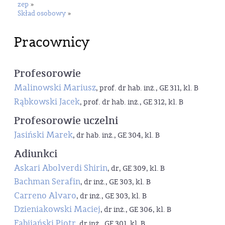
zep
»
Skład osobowy
»
Pracownicy
Profesorowie
Malinowski Mariusz
, prof. dr hab. inż., GE 311, kl. B
Rąbkowski Jacek
, prof. dr hab. inż., GE 312, kl. B
Profesorowie uczelni
Jasiński Marek
, dr hab. inż., GE 304, kl. B
Adiunkci
Askari Abolverdi Shirin
, dr, GE 309, kl. B
Bachman Serafin
, dr inż., GE 303, kl. B
Carreno Alvaro
, dr inż., GE 303, kl. B
Dzieniakowski Maciej
, dr inż., GE 306, kl. B
Fabijański Piotr
, dr inż., GE 301, kl. B