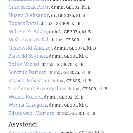
Grzejszczak Piotr
, dr inż., GE 302, kl. B
Husev Oleksandr
, dr, GE 307b, kl. B
Kopacz Rafał
, dr inż., GE 309, kl. B
Milczarek Adam
, dr inż., GE 307b, kl. B
Miśkiewicz Rafał
, dr inż., GE 309, kl. B
Olszewski Andrzej
, dr inż., GE 307a, kl. B
Piasecki Szymon
, dr inż., GE 301, kl. C
Rolak Michał
, dr inż., GE 307b, kl. B
Sobczuk Dariusz
, dr inż., GE 307a, kl. B
Styński Sebastian
, dr inż., GE 305, kl. B
Trochimiuk Przemysław
, dr inż., GE 309, kl. B
Wolski Kornel
, dr inż., GE 302, kl. B
Wrona Grzegorz
, dr inż., GE 301, kl. C
Zdanowski Mariusz
, dr inż., GE 301, kl. B
Asystenci
Kalinowski Krzysztof