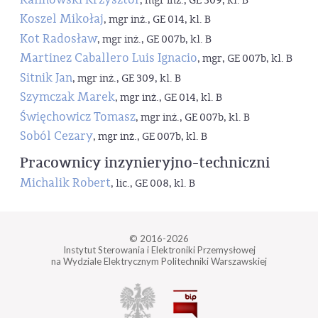
, mgr inż., GE 309, kl. B
Koszel Mikołaj
, mgr inż., GE 014, kl. B
Kot Radosław
, mgr inż., GE 007b, kl. B
Martinez Caballero Luis Ignacio
, mgr, GE 007b, kl. B
Sitnik Jan
, mgr inż., GE 309, kl. B
Szymczak Marek
, mgr inż., GE 014, kl. B
Święchowicz Tomasz
, mgr inż., GE 007b, kl. B
Soból Cezary
, mgr inż., GE 007b, kl. B
Pracownicy inzynieryjno-techniczni
Michalik Robert
, lic., GE 008, kl. B
© 2016-2026
Instytut Sterowania i Elektroniki Przemysłowej
na Wydziale Elektrycznym Politechniki Warszawskiej