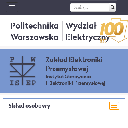
Toggle
navigation
Politechnika
Wydział
Warszawska
Elektryczny
Zakład Elektroniki
Przemysłowej
Instytut Sterowania
i Elektroniki Przemysłowej
Skład osobowy
Togg
navi