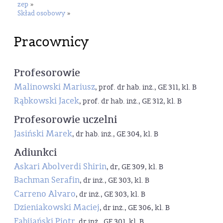
zep
»
Skład osobowy
»
Pracownicy
Profesorowie
Malinowski Mariusz
, prof. dr hab. inż., GE 311, kl. B
Rąbkowski Jacek
, prof. dr hab. inż., GE 312, kl. B
Profesorowie uczelni
Jasiński Marek
, dr hab. inż., GE 304, kl. B
Adiunkci
Askari Abolverdi Shirin
, dr, GE 309, kl. B
Bachman Serafin
, dr inż., GE 303, kl. B
Carreno Alvaro
, dr inż., GE 303, kl. B
Dzieniakowski Maciej
, dr inż., GE 306, kl. B
Fabijański Piotr
, dr inż., GE 301, kl. B