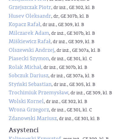
Grzejszczak Piotr
, dr inż., GE 302, kl. B
Husev Oleksandr
, dr, GE 307b, kl. B
Kopacz Rafał
, dr inż., GE 309, kl. B
Milczarek Adam
, dr inż., GE 307b, kl. B
Miśkiewicz Rafał
, dr inż., GE 309, kl. B
Olszewski Andrzej
, dr inż., GE 307a, kl. B
Piasecki Szymon
, dr inż., GE 301, kl. C
Rolak Michał
, dr inż., GE 307b, kl. B
Sobczuk Dariusz
, dr inż., GE 307a, kl. B
Styński Sebastian
, dr inż., GE 305, kl. B
Trochimiuk Przemysław
, dr inż., GE 309, kl. B
Wolski Kornel
, dr inż., GE 302, kl. B
Wrona Grzegorz
, dr inż., GE 301, kl. C
Zdanowski Mariusz
, dr inż., GE 301, kl. B
Asystenci
Kalinowski Krzysztof