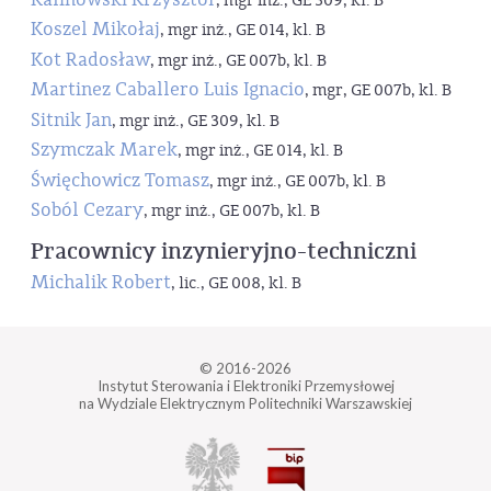
, mgr inż., GE 309, kl. B
Koszel Mikołaj
, mgr inż., GE 014, kl. B
Kot Radosław
, mgr inż., GE 007b, kl. B
Martinez Caballero Luis Ignacio
, mgr, GE 007b, kl. B
Sitnik Jan
, mgr inż., GE 309, kl. B
Szymczak Marek
, mgr inż., GE 014, kl. B
Święchowicz Tomasz
, mgr inż., GE 007b, kl. B
Soból Cezary
, mgr inż., GE 007b, kl. B
Pracownicy inzynieryjno-techniczni
Michalik Robert
, lic., GE 008, kl. B
© 2016-2026
Instytut Sterowania i Elektroniki Przemysłowej
na Wydziale Elektrycznym Politechniki Warszawskiej