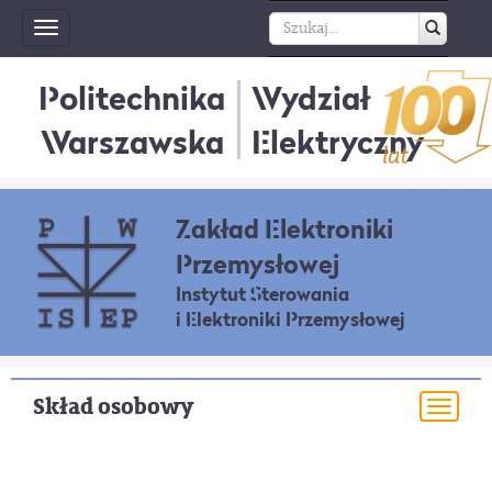
Toggle
navigation
Politechnika
Wydział
Warszawska
Elektryczny
Zakład Elektroniki
Przemysłowej
Instytut Sterowania
i Elektroniki Przemysłowej
Skład osobowy
Togg
navi