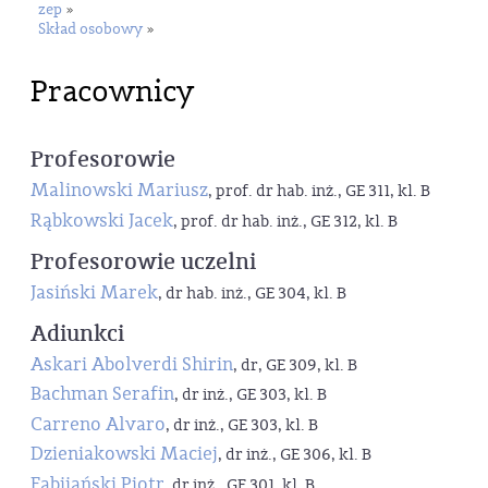
zep
»
Skład osobowy
»
Pracownicy
Profesorowie
Malinowski Mariusz
, prof. dr hab. inż., GE 311, kl. B
Rąbkowski Jacek
, prof. dr hab. inż., GE 312, kl. B
Profesorowie uczelni
Jasiński Marek
, dr hab. inż., GE 304, kl. B
Adiunkci
Askari Abolverdi Shirin
, dr, GE 309, kl. B
Bachman Serafin
, dr inż., GE 303, kl. B
Carreno Alvaro
, dr inż., GE 303, kl. B
Dzieniakowski Maciej
, dr inż., GE 306, kl. B
Fabijański Piotr
, dr inż., GE 301, kl. B