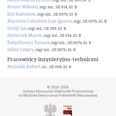
, mgr inż., GE 309, kl. B
Koszel Mikołaj
, mgr inż., GE 014, kl. B
Kot Radosław
, mgr inż., GE 007b, kl. B
Martinez Caballero Luis Ignacio
, mgr, GE 007b, kl. B
Sitnik Jan
, mgr inż., GE 309, kl. B
Szymczak Marek
, mgr inż., GE 014, kl. B
Święchowicz Tomasz
, mgr inż., GE 007b, kl. B
Soból Cezary
, mgr inż., GE 007b, kl. B
Pracownicy inzynieryjno-techniczni
Michalik Robert
, lic., GE 008, kl. B
© 2016-2026
Instytut Sterowania i Elektroniki Przemysłowej
na Wydziale Elektrycznym Politechniki Warszawskiej