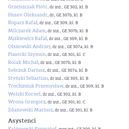
Grzejszczak Piotr
, dr inż., GE 302, kl. B
Husev Oleksandr
, dr, GE 307b, kl. B
Kopacz Rafał
, dr inż., GE 309, kl. B
Milczarek Adam
, dr inż., GE 307b, kl. B
Miśkiewicz Rafał
, dr inż., GE 309, kl. B
Olszewski Andrzej
, dr inż., GE 307a, kl. B
Piasecki Szymon
, dr inż., GE 301, kl. C
Rolak Michał
, dr inż., GE 307b, kl. B
Sobczuk Dariusz
, dr inż., GE 307a, kl. B
Styński Sebastian
, dr inż., GE 305, kl. B
Trochimiuk Przemysław
, dr inż., GE 309, kl. B
Wolski Kornel
, dr inż., GE 302, kl. B
Wrona Grzegorz
, dr inż., GE 301, kl. C
Zdanowski Mariusz
, dr inż., GE 301, kl. B
Asystenci
Kalinowski Krzysztof