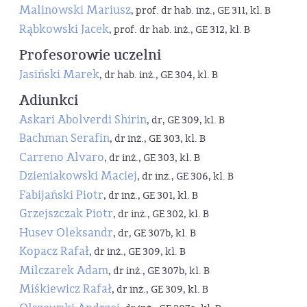
Malinowski Mariusz
, prof. dr hab. inż., GE 311, kl. B
Rąbkowski Jacek
, prof. dr hab. inż., GE 312, kl. B
Profesorowie uczelni
Jasiński Marek
, dr hab. inż., GE 304, kl. B
Adiunkci
Askari Abolverdi Shirin
, dr, GE 309, kl. B
Bachman Serafin
, dr inż., GE 303, kl. B
Carreno Alvaro
, dr inż., GE 303, kl. B
Dzieniakowski Maciej
, dr inż., GE 306, kl. B
Fabijański Piotr
, dr inż., GE 301, kl. B
Grzejszczak Piotr
, dr inż., GE 302, kl. B
Husev Oleksandr
, dr, GE 307b, kl. B
Kopacz Rafał
, dr inż., GE 309, kl. B
Milczarek Adam
, dr inż., GE 307b, kl. B
Miśkiewicz Rafał
, dr inż., GE 309, kl. B