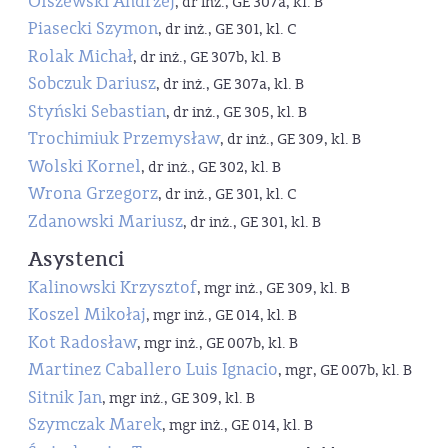
Olszewski Andrzej
, dr inż., GE 307a, kl. B
Piasecki Szymon
, dr inż., GE 301, kl. C
Rolak Michał
, dr inż., GE 307b, kl. B
Sobczuk Dariusz
, dr inż., GE 307a, kl. B
Styński Sebastian
, dr inż., GE 305, kl. B
Trochimiuk Przemysław
, dr inż., GE 309, kl. B
Wolski Kornel
, dr inż., GE 302, kl. B
Wrona Grzegorz
, dr inż., GE 301, kl. C
Zdanowski Mariusz
, dr inż., GE 301, kl. B
Asystenci
Kalinowski Krzysztof
, mgr inż., GE 309, kl. B
Koszel Mikołaj
, mgr inż., GE 014, kl. B
Kot Radosław
, mgr inż., GE 007b, kl. B
Martinez Caballero Luis Ignacio
, mgr, GE 007b, kl. B
Sitnik Jan
, mgr inż., GE 309, kl. B
Szymczak Marek
, mgr inż., GE 014, kl. B