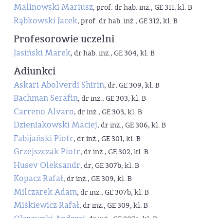
Malinowski Mariusz
, prof. dr hab. inż., GE 311, kl. B
Rąbkowski Jacek
, prof. dr hab. inż., GE 312, kl. B
Profesorowie uczelni
Jasiński Marek
, dr hab. inż., GE 304, kl. B
Adiunkci
Askari Abolverdi Shirin
, dr, GE 309, kl. B
Bachman Serafin
, dr inż., GE 303, kl. B
Carreno Alvaro
, dr inż., GE 303, kl. B
Dzieniakowski Maciej
, dr inż., GE 306, kl. B
Fabijański Piotr
, dr inż., GE 301, kl. B
Grzejszczak Piotr
, dr inż., GE 302, kl. B
Husev Oleksandr
, dr, GE 307b, kl. B
Kopacz Rafał
, dr inż., GE 309, kl. B
Milczarek Adam
, dr inż., GE 307b, kl. B
Miśkiewicz Rafał
, dr inż., GE 309, kl. B