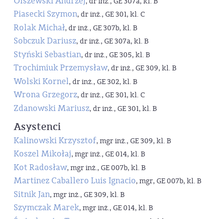
Olszewski Andrzej
, dr inż., GE 307a, kl. B
Piasecki Szymon
, dr inż., GE 301, kl. C
Rolak Michał
, dr inż., GE 307b, kl. B
Sobczuk Dariusz
, dr inż., GE 307a, kl. B
Styński Sebastian
, dr inż., GE 305, kl. B
Trochimiuk Przemysław
, dr inż., GE 309, kl. B
Wolski Kornel
, dr inż., GE 302, kl. B
Wrona Grzegorz
, dr inż., GE 301, kl. C
Zdanowski Mariusz
, dr inż., GE 301, kl. B
Asystenci
Kalinowski Krzysztof
, mgr inż., GE 309, kl. B
Koszel Mikołaj
, mgr inż., GE 014, kl. B
Kot Radosław
, mgr inż., GE 007b, kl. B
Martinez Caballero Luis Ignacio
, mgr, GE 007b, kl. B
Sitnik Jan
, mgr inż., GE 309, kl. B
Szymczak Marek
, mgr inż., GE 014, kl. B