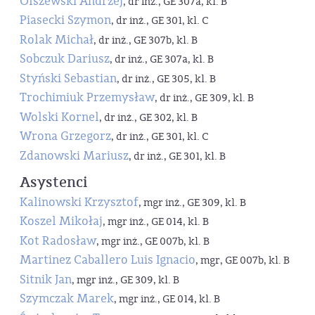
Olszewski Andrzej
, dr inż., GE 307a, kl. B
Piasecki Szymon
, dr inż., GE 301, kl. C
Rolak Michał
, dr inż., GE 307b, kl. B
Sobczuk Dariusz
, dr inż., GE 307a, kl. B
Styński Sebastian
, dr inż., GE 305, kl. B
Trochimiuk Przemysław
, dr inż., GE 309, kl. B
Wolski Kornel
, dr inż., GE 302, kl. B
Wrona Grzegorz
, dr inż., GE 301, kl. C
Zdanowski Mariusz
, dr inż., GE 301, kl. B
Asystenci
Kalinowski Krzysztof
, mgr inż., GE 309, kl. B
Koszel Mikołaj
, mgr inż., GE 014, kl. B
Kot Radosław
, mgr inż., GE 007b, kl. B
Martinez Caballero Luis Ignacio
, mgr, GE 007b, kl. B
Sitnik Jan
, mgr inż., GE 309, kl. B
Szymczak Marek
, mgr inż., GE 014, kl. B