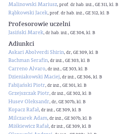
Malinowski Mariusz
, prof. dr hab. inż., GE 311, kl. B
Rąbkowski Jacek
, prof. dr hab. inż., GE 312, kl. B
Profesorowie uczelni
Jasiński Marek
, dr hab. inż., GE 304, kl. B
Adiunkci
Askari Abolverdi Shirin
, dr, GE 309, kl. B
Bachman Serafin
, dr inż., GE 303, kl. B
Carreno Alvaro
, dr inż., GE 303, kl. B
Dzieniakowski Maciej
, dr inż., GE 306, kl. B
Fabijański Piotr
, dr inż., GE 301, kl. B
Grzejszczak Piotr
, dr inż., GE 302, kl. B
Husev Oleksandr
, dr, GE 307b, kl. B
Kopacz Rafał
, dr inż., GE 309, kl. B
Milczarek Adam
, dr inż., GE 307b, kl. B
Miśkiewicz Rafał
, dr inż., GE 309, kl. B