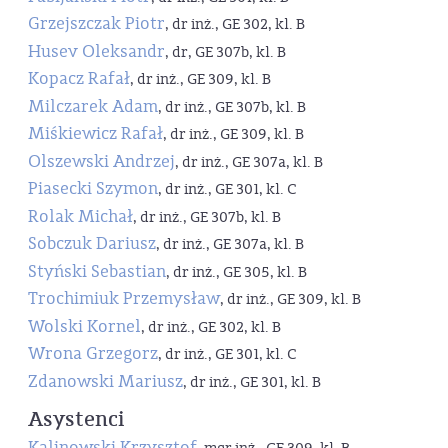
Grzejszczak Piotr
, dr inż., GE 302, kl. B
Husev Oleksandr
, dr, GE 307b, kl. B
Kopacz Rafał
, dr inż., GE 309, kl. B
Milczarek Adam
, dr inż., GE 307b, kl. B
Miśkiewicz Rafał
, dr inż., GE 309, kl. B
Olszewski Andrzej
, dr inż., GE 307a, kl. B
Piasecki Szymon
, dr inż., GE 301, kl. C
Rolak Michał
, dr inż., GE 307b, kl. B
Sobczuk Dariusz
, dr inż., GE 307a, kl. B
Styński Sebastian
, dr inż., GE 305, kl. B
Trochimiuk Przemysław
, dr inż., GE 309, kl. B
Wolski Kornel
, dr inż., GE 302, kl. B
Wrona Grzegorz
, dr inż., GE 301, kl. C
Zdanowski Mariusz
, dr inż., GE 301, kl. B
Asystenci
Kalinowski Krzysztof