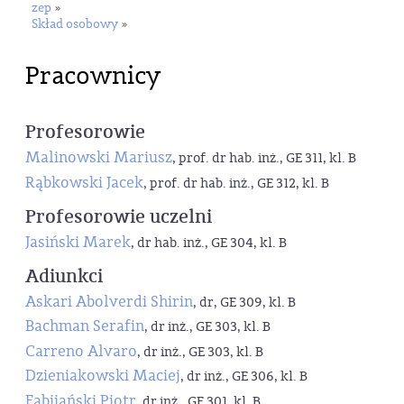
zep
»
Skład osobowy
»
Pracownicy
Profesorowie
Malinowski Mariusz
, prof. dr hab. inż., GE 311, kl. B
Rąbkowski Jacek
, prof. dr hab. inż., GE 312, kl. B
Profesorowie uczelni
Jasiński Marek
, dr hab. inż., GE 304, kl. B
Adiunkci
Askari Abolverdi Shirin
, dr, GE 309, kl. B
Bachman Serafin
, dr inż., GE 303, kl. B
Carreno Alvaro
, dr inż., GE 303, kl. B
Dzieniakowski Maciej
, dr inż., GE 306, kl. B
Fabijański Piotr
, dr inż., GE 301, kl. B