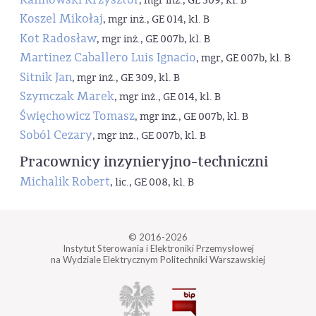
, mgr inż., GE 309, kl. B
Koszel Mikołaj
, mgr inż., GE 014, kl. B
Kot Radosław
, mgr inż., GE 007b, kl. B
Martinez Caballero Luis Ignacio
, mgr, GE 007b, kl. B
Sitnik Jan
, mgr inż., GE 309, kl. B
Szymczak Marek
, mgr inż., GE 014, kl. B
Święchowicz Tomasz
, mgr inż., GE 007b, kl. B
Soból Cezary
, mgr inż., GE 007b, kl. B
Pracownicy inzynieryjno-techniczni
Michalik Robert
, lic., GE 008, kl. B
© 2016-2026
Instytut Sterowania i Elektroniki Przemysłowej
na Wydziale Elektrycznym Politechniki Warszawskiej