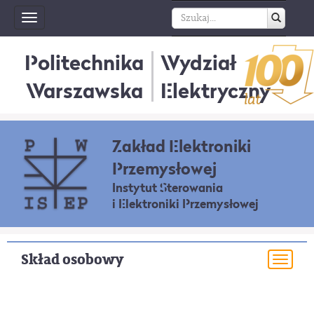
Toggle
navigation
Politechnika
Wydział
Warszawska
Elektryczny
Zakład Elektroniki
Przemysłowej
Instytut Sterowania
i Elektroniki Przemysłowej
Skład osobowy
Togg
navi