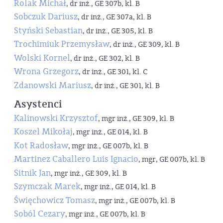
Rolak Michał
, dr inż., GE 307b, kl. B
Sobczuk Dariusz
, dr inż., GE 307a, kl. B
Styński Sebastian
, dr inż., GE 305, kl. B
Trochimiuk Przemysław
, dr inż., GE 309, kl. B
Wolski Kornel
, dr inż., GE 302, kl. B
Wrona Grzegorz
, dr inż., GE 301, kl. C
Zdanowski Mariusz
, dr inż., GE 301, kl. B
Asystenci
Kalinowski Krzysztof
, mgr inż., GE 309, kl. B
Koszel Mikołaj
, mgr inż., GE 014, kl. B
Kot Radosław
, mgr inż., GE 007b, kl. B
Martinez Caballero Luis Ignacio
, mgr, GE 007b, kl. B
Sitnik Jan
, mgr inż., GE 309, kl. B
Szymczak Marek
, mgr inż., GE 014, kl. B
Święchowicz Tomasz
, mgr inż., GE 007b, kl. B
Soból Cezary
, mgr inż., GE 007b, kl. B