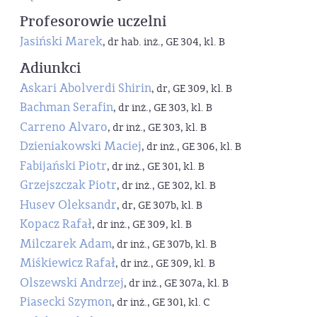
Profesorowie uczelni
Jasiński Marek
, dr hab. inż., GE 304, kl. B
Adiunkci
Askari Abolverdi Shirin
, dr, GE 309, kl. B
Bachman Serafin
, dr inż., GE 303, kl. B
Carreno Alvaro
, dr inż., GE 303, kl. B
Dzieniakowski Maciej
, dr inż., GE 306, kl. B
Fabijański Piotr
, dr inż., GE 301, kl. B
Grzejszczak Piotr
, dr inż., GE 302, kl. B
Husev Oleksandr
, dr, GE 307b, kl. B
Kopacz Rafał
, dr inż., GE 309, kl. B
Milczarek Adam
, dr inż., GE 307b, kl. B
Miśkiewicz Rafał
, dr inż., GE 309, kl. B
Olszewski Andrzej
, dr inż., GE 307a, kl. B
Piasecki Szymon
, dr inż., GE 301, kl. C