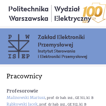
Politechnika
Wydział
Warszawska
Elektryczny
Zakład Elektroniki
Przemysłowej
Instytut Sterowania
i Elektroniki Przemysłowej
Pracownicy
Profesorowie
Malinowski Mariusz
, prof. dr hab. inż., GE 311, kl. B
Rąbkowski Jacek
, prof. dr hab. inż., GE 312, kl. B