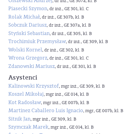
Olszewski Andrzej
, dr inż., GE 307a, kl. B
Piasecki Szymon
, dr inż., GE 301, kl. C
Rolak Michał
, dr inż., GE 307b, kl. B
Sobczuk Dariusz
, dr inż., GE 307a, kl. B
Styński Sebastian
, dr inż., GE 305, kl. B
Trochimiuk Przemysław
, dr inż., GE 309, kl. B
Wolski Kornel
, dr inż., GE 302, kl. B
Wrona Grzegorz
, dr inż., GE 301, kl. C
Zdanowski Mariusz
, dr inż., GE 301, kl. B
Asystenci
Kalinowski Krzysztof
, mgr inż., GE 309, kl. B
Koszel Mikołaj
, mgr inż., GE 014, kl. B
Kot Radosław
, mgr inż., GE 007b, kl. B
Martinez Caballero Luis Ignacio
, mgr, GE 007b, kl. B
Sitnik Jan
, mgr inż., GE 309, kl. B
Szymczak Marek
, mgr inż., GE 014, kl. B