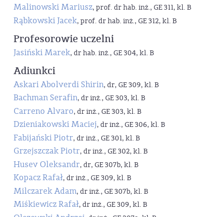
Malinowski Mariusz
, prof. dr hab. inż., GE 311, kl. B
Rąbkowski Jacek
, prof. dr hab. inż., GE 312, kl. B
Profesorowie uczelni
Jasiński Marek
, dr hab. inż., GE 304, kl. B
Adiunkci
Askari Abolverdi Shirin
, dr, GE 309, kl. B
Bachman Serafin
, dr inż., GE 303, kl. B
Carreno Alvaro
, dr inż., GE 303, kl. B
Dzieniakowski Maciej
, dr inż., GE 306, kl. B
Fabijański Piotr
, dr inż., GE 301, kl. B
Grzejszczak Piotr
, dr inż., GE 302, kl. B
Husev Oleksandr
, dr, GE 307b, kl. B
Kopacz Rafał
, dr inż., GE 309, kl. B
Milczarek Adam
, dr inż., GE 307b, kl. B
Miśkiewicz Rafał
, dr inż., GE 309, kl. B