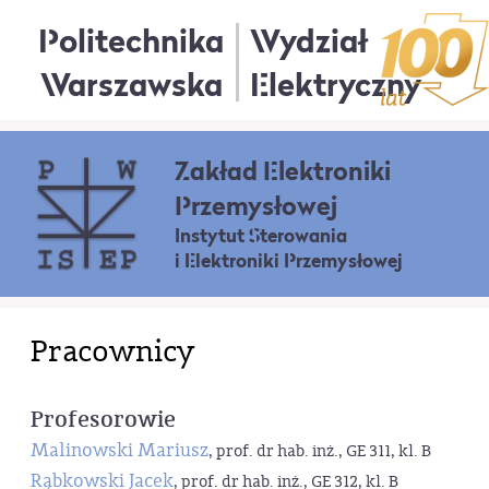
Politechnika
Wydział
Warszawska
Elektryczny
Zakład Elektroniki
Przemysłowej
Instytut Sterowania
i Elektroniki Przemysłowej
Pracownicy
Profesorowie
Malinowski Mariusz
, prof. dr hab. inż., GE 311, kl. B
Rąbkowski Jacek
, prof. dr hab. inż., GE 312, kl. B