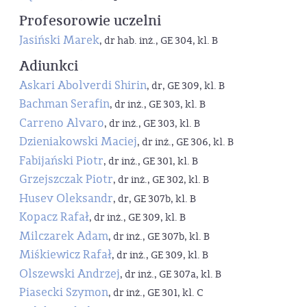
Profesorowie uczelni
Jasiński Marek
, dr hab. inż., GE 304, kl. B
Adiunkci
Askari Abolverdi Shirin
, dr, GE 309, kl. B
Bachman Serafin
, dr inż., GE 303, kl. B
Carreno Alvaro
, dr inż., GE 303, kl. B
Dzieniakowski Maciej
, dr inż., GE 306, kl. B
Fabijański Piotr
, dr inż., GE 301, kl. B
Grzejszczak Piotr
, dr inż., GE 302, kl. B
Husev Oleksandr
, dr, GE 307b, kl. B
Kopacz Rafał
, dr inż., GE 309, kl. B
Milczarek Adam
, dr inż., GE 307b, kl. B
Miśkiewicz Rafał
, dr inż., GE 309, kl. B
Olszewski Andrzej
, dr inż., GE 307a, kl. B
Piasecki Szymon
, dr inż., GE 301, kl. C