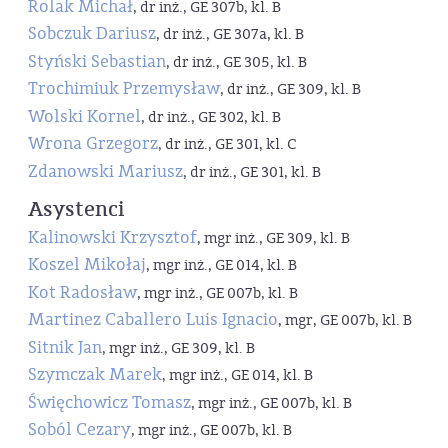
Rolak Michał
, dr inż., GE 307b, kl. B
Sobczuk Dariusz
, dr inż., GE 307a, kl. B
Styński Sebastian
, dr inż., GE 305, kl. B
Trochimiuk Przemysław
, dr inż., GE 309, kl. B
Wolski Kornel
, dr inż., GE 302, kl. B
Wrona Grzegorz
, dr inż., GE 301, kl. C
Zdanowski Mariusz
, dr inż., GE 301, kl. B
Asystenci
Kalinowski Krzysztof
, mgr inż., GE 309, kl. B
Koszel Mikołaj
, mgr inż., GE 014, kl. B
Kot Radosław
, mgr inż., GE 007b, kl. B
Martinez Caballero Luis Ignacio
, mgr, GE 007b, kl. B
Sitnik Jan
, mgr inż., GE 309, kl. B
Szymczak Marek
, mgr inż., GE 014, kl. B
Święchowicz Tomasz
, mgr inż., GE 007b, kl. B
Soból Cezary
, mgr inż., GE 007b, kl. B