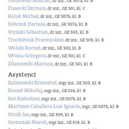
Olszewski Andrzej
, dr inż., GE 307a, kl. B
Piasecki Szymon
, dr inż., GE 301, kl. C
Rolak Michał
, dr inż., GE 307b, kl. B
Sobczuk Dariusz
, dr inż., GE 307a, kl. B
Styński Sebastian
, dr inż., GE 305, kl. B
Trochimiuk Przemysław
, dr inż., GE 309, kl. B
Wolski Kornel
, dr inż., GE 302, kl. B
Wrona Grzegorz
, dr inż., GE 301, kl. C
Zdanowski Mariusz
, dr inż., GE 301, kl. B
Asystenci
Kalinowski Krzysztof
, mgr inż., GE 309, kl. B
Koszel Mikołaj
, mgr inż., GE 014, kl. B
Kot Radosław
, mgr inż., GE 007b, kl. B
Martinez Caballero Luis Ignacio
, mgr, GE 007b, kl. B
Sitnik Jan
, mgr inż., GE 309, kl. B
Szymczak Marek
, mgr inż., GE 014, kl. B