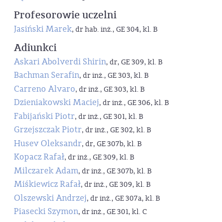
Profesorowie uczelni
Jasiński Marek
, dr hab. inż., GE 304, kl. B
Adiunkci
Askari Abolverdi Shirin
, dr, GE 309, kl. B
Bachman Serafin
, dr inż., GE 303, kl. B
Carreno Alvaro
, dr inż., GE 303, kl. B
Dzieniakowski Maciej
, dr inż., GE 306, kl. B
Fabijański Piotr
, dr inż., GE 301, kl. B
Grzejszczak Piotr
, dr inż., GE 302, kl. B
Husev Oleksandr
, dr, GE 307b, kl. B
Kopacz Rafał
, dr inż., GE 309, kl. B
Milczarek Adam
, dr inż., GE 307b, kl. B
Miśkiewicz Rafał
, dr inż., GE 309, kl. B
Olszewski Andrzej
, dr inż., GE 307a, kl. B
Piasecki Szymon
, dr inż., GE 301, kl. C