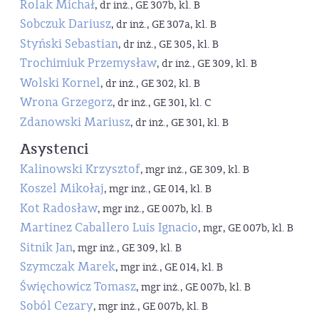
Rolak Michał
, dr inż., GE 307b, kl. B
Sobczuk Dariusz
, dr inż., GE 307a, kl. B
Styński Sebastian
, dr inż., GE 305, kl. B
Trochimiuk Przemysław
, dr inż., GE 309, kl. B
Wolski Kornel
, dr inż., GE 302, kl. B
Wrona Grzegorz
, dr inż., GE 301, kl. C
Zdanowski Mariusz
, dr inż., GE 301, kl. B
Asystenci
Kalinowski Krzysztof
, mgr inż., GE 309, kl. B
Koszel Mikołaj
, mgr inż., GE 014, kl. B
Kot Radosław
, mgr inż., GE 007b, kl. B
Martinez Caballero Luis Ignacio
, mgr, GE 007b, kl. B
Sitnik Jan
, mgr inż., GE 309, kl. B
Szymczak Marek
, mgr inż., GE 014, kl. B
Święchowicz Tomasz
, mgr inż., GE 007b, kl. B
Soból Cezary
, mgr inż., GE 007b, kl. B