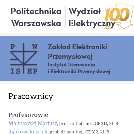
Politechnika
Wydział
Warszawska
Elektryczny
Zakład Elektroniki
Przemysłowej
Instytut Sterowania
i Elektroniki Przemysłowej
Pracownicy
Profesorowie
Malinowski Mariusz
, prof. dr hab. inż., GE 311, kl. B
Rąbkowski Jacek
, prof. dr hab. inż., GE 312, kl. B