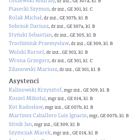
Olszewski Andrzej
, dr inż., GE 307a, kl. B
Piasecki Szymon
, dr inż., GE 301, kl. C
Rolak Michał
, dr inż., GE 307b, kl. B
Sobczuk Dariusz
, dr inż., GE 307a, kl. B
Styński Sebastian
, dr inż., GE 305, kl. B
Trochimiuk Przemysław
, dr inż., GE 309, kl. B
Wolski Kornel
, dr inż., GE 302, kl. B
Wrona Grzegorz
, dr inż., GE 301, kl. C
Zdanowski Mariusz
, dr inż., GE 301, kl. B
Asystenci
Kalinowski Krzysztof
, mgr inż., GE 309, kl. B
Koszel Mikołaj
, mgr inż., GE 014, kl. B
Kot Radosław
, mgr inż., GE 007b, kl. B
Martinez Caballero Luis Ignacio
, mgr, GE 007b, kl. B
Sitnik Jan
, mgr inż., GE 309, kl. B
Szymczak Marek
, mgr inż., GE 014, kl. B