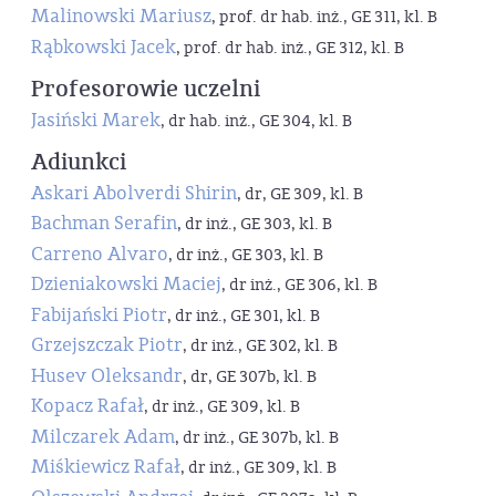
Malinowski Mariusz
, prof. dr hab. inż., GE 311, kl. B
Rąbkowski Jacek
, prof. dr hab. inż., GE 312, kl. B
Profesorowie uczelni
Jasiński Marek
, dr hab. inż., GE 304, kl. B
Adiunkci
Askari Abolverdi Shirin
, dr, GE 309, kl. B
Bachman Serafin
, dr inż., GE 303, kl. B
Carreno Alvaro
, dr inż., GE 303, kl. B
Dzieniakowski Maciej
, dr inż., GE 306, kl. B
Fabijański Piotr
, dr inż., GE 301, kl. B
Grzejszczak Piotr
, dr inż., GE 302, kl. B
Husev Oleksandr
, dr, GE 307b, kl. B
Kopacz Rafał
, dr inż., GE 309, kl. B
Milczarek Adam
, dr inż., GE 307b, kl. B
Miśkiewicz Rafał
, dr inż., GE 309, kl. B