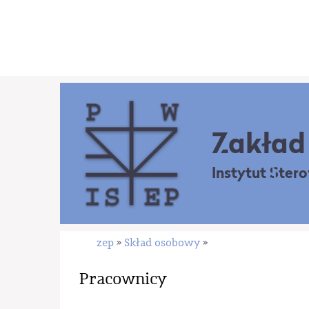
Zakład 
Instytut Ster
zep
Skład osobowy
»
»
Pracownicy