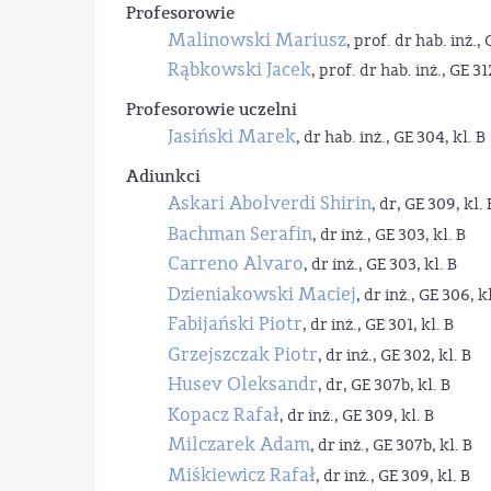
Profesorowie
Malinowski Mariusz
, prof. dr hab. inż., 
Rąbkowski Jacek
, prof. dr hab. inż., GE 31
Profesorowie uczelni
Jasiński Marek
, dr hab. inż., GE 304, kl. B
Adiunkci
Askari Abolverdi Shirin
, dr, GE 309, kl. 
Bachman Serafin
, dr inż., GE 303, kl. B
Carreno Alvaro
, dr inż., GE 303, kl. B
Dzieniakowski Maciej
, dr inż., GE 306, kl
Fabijański Piotr
, dr inż., GE 301, kl. B
Grzejszczak Piotr
, dr inż., GE 302, kl. B
Husev Oleksandr
, dr, GE 307b, kl. B
Kopacz Rafał
, dr inż., GE 309, kl. B
Milczarek Adam
, dr inż., GE 307b, kl. B
Miśkiewicz Rafał
, dr inż., GE 309, kl. B