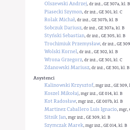
Olszewski Andrzej
, dr inż., GE 307a, kl. B
Piasecki Szymon
, dr inż., GE 301, kl. C
Rolak Michał
, dr inż., GE 307b, kl. B
Sobczuk Dariusz
, dr inż., GE 307a, kl. B
Styński Sebastian
, dr inż., GE 305, kl. B
Trochimiuk Przemysław
, dr inż., GE 309
Wolski Kornel
, dr inż., GE 302, kl. B
Wrona Grzegorz
, dr inż., GE 301, kl. C
Zdanowski Mariusz
, dr inż., GE 301, kl. B
Asystenci
Kalinowski Krzysztof
, mgr inż., GE 309, 
Koszel Mikołaj
, mgr inż., GE 014, kl. B
Kot Radosław
, mgr inż., GE 007b, kl. B
Martinez Caballero Luis Ignacio
, mgr, 
Sitnik Jan
, mgr inż., GE 309, kl. B
Szymczak Marek
, mgr inż., GE 014, kl. B