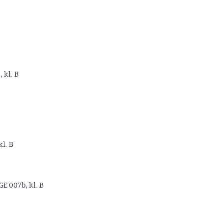
, kl. B
kl. B
GE 007b, kl. B