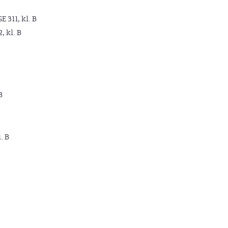
GE 311, kl. B
2, kl. B
B
. B