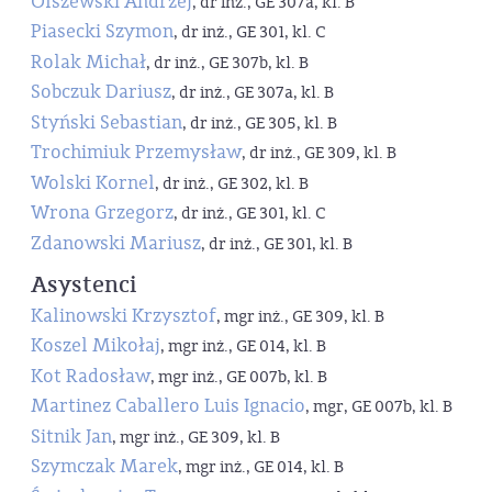
Olszewski Andrzej
, dr inż., GE 307a, kl. B
Piasecki Szymon
, dr inż., GE 301, kl. C
Rolak Michał
, dr inż., GE 307b, kl. B
Sobczuk Dariusz
, dr inż., GE 307a, kl. B
Styński Sebastian
, dr inż., GE 305, kl. B
Trochimiuk Przemysław
, dr inż., GE 309, kl. B
Wolski Kornel
, dr inż., GE 302, kl. B
Wrona Grzegorz
, dr inż., GE 301, kl. C
Zdanowski Mariusz
, dr inż., GE 301, kl. B
Asystenci
Kalinowski Krzysztof
, mgr inż., GE 309, kl. B
Koszel Mikołaj
, mgr inż., GE 014, kl. B
Kot Radosław
, mgr inż., GE 007b, kl. B
Martinez Caballero Luis Ignacio
, mgr, GE 007b, kl. B
Sitnik Jan
, mgr inż., GE 309, kl. B
Szymczak Marek
, mgr inż., GE 014, kl. B