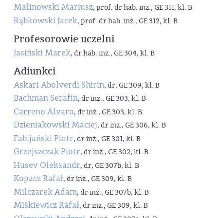
Malinowski Mariusz
, prof. dr hab. inż., GE 311, kl. B
Rąbkowski Jacek
, prof. dr hab. inż., GE 312, kl. B
Profesorowie uczelni
Jasiński Marek
, dr hab. inż., GE 304, kl. B
Adiunkci
Askari Abolverdi Shirin
, dr, GE 309, kl. B
Bachman Serafin
, dr inż., GE 303, kl. B
Carreno Alvaro
, dr inż., GE 303, kl. B
Dzieniakowski Maciej
, dr inż., GE 306, kl. B
Fabijański Piotr
, dr inż., GE 301, kl. B
Grzejszczak Piotr
, dr inż., GE 302, kl. B
Husev Oleksandr
, dr, GE 307b, kl. B
Kopacz Rafał
, dr inż., GE 309, kl. B
Milczarek Adam
, dr inż., GE 307b, kl. B
Miśkiewicz Rafał
, dr inż., GE 309, kl. B