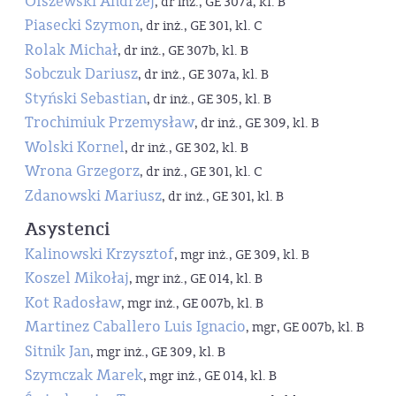
Olszewski Andrzej
, dr inż., GE 307a, kl. B
Piasecki Szymon
, dr inż., GE 301, kl. C
Rolak Michał
, dr inż., GE 307b, kl. B
Sobczuk Dariusz
, dr inż., GE 307a, kl. B
Styński Sebastian
, dr inż., GE 305, kl. B
Trochimiuk Przemysław
, dr inż., GE 309, kl. B
Wolski Kornel
, dr inż., GE 302, kl. B
Wrona Grzegorz
, dr inż., GE 301, kl. C
Zdanowski Mariusz
, dr inż., GE 301, kl. B
Asystenci
Kalinowski Krzysztof
, mgr inż., GE 309, kl. B
Koszel Mikołaj
, mgr inż., GE 014, kl. B
Kot Radosław
, mgr inż., GE 007b, kl. B
Martinez Caballero Luis Ignacio
, mgr, GE 007b, kl. B
Sitnik Jan
, mgr inż., GE 309, kl. B
Szymczak Marek
, mgr inż., GE 014, kl. B