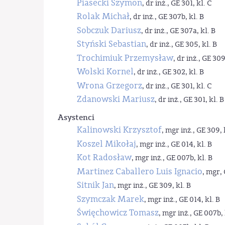
Piasecki Szymon
, dr inż., GE 301, kl. C
Rolak Michał
, dr inż., GE 307b, kl. B
Sobczuk Dariusz
, dr inż., GE 307a, kl. B
Styński Sebastian
, dr inż., GE 305, kl. B
Trochimiuk Przemysław
, dr inż., GE 309
Wolski Kornel
, dr inż., GE 302, kl. B
Wrona Grzegorz
, dr inż., GE 301, kl. C
Zdanowski Mariusz
, dr inż., GE 301, kl. B
Asystenci
Kalinowski Krzysztof
, mgr inż., GE 309, 
Koszel Mikołaj
, mgr inż., GE 014, kl. B
Kot Radosław
, mgr inż., GE 007b, kl. B
Martinez Caballero Luis Ignacio
, mgr, 
Sitnik Jan
, mgr inż., GE 309, kl. B
Szymczak Marek
, mgr inż., GE 014, kl. B
Święchowicz Tomasz
, mgr inż., GE 007b, 