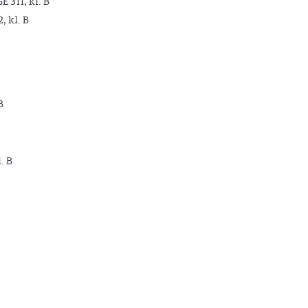
GE 311, kl. B
2, kl. B
B
. B