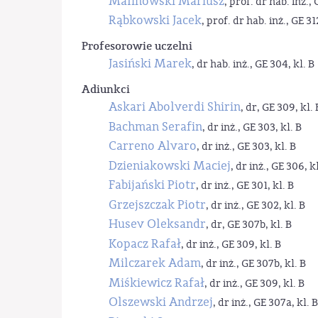
Malinowski Mariusz
, prof. dr hab. inż., 
Rąbkowski Jacek
, prof. dr hab. inż., GE 31
Profesorowie uczelni
Jasiński Marek
, dr hab. inż., GE 304, kl. B
Adiunkci
Askari Abolverdi Shirin
, dr, GE 309, kl. 
Bachman Serafin
, dr inż., GE 303, kl. B
Carreno Alvaro
, dr inż., GE 303, kl. B
Dzieniakowski Maciej
, dr inż., GE 306, kl
Fabijański Piotr
, dr inż., GE 301, kl. B
Grzejszczak Piotr
, dr inż., GE 302, kl. B
Husev Oleksandr
, dr, GE 307b, kl. B
Kopacz Rafał
, dr inż., GE 309, kl. B
Milczarek Adam
, dr inż., GE 307b, kl. B
Miśkiewicz Rafał
, dr inż., GE 309, kl. B
Olszewski Andrzej
, dr inż., GE 307a, kl. B