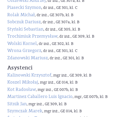
Olszewski Andrzej
, dr inż., GE 307a, kl. B
Piasecki Szymon
, dr inż., GE 301, kl. C
Rolak Michał
, dr inż., GE 307b, kl. B
Sobczuk Dariusz
, dr inż., GE 307a, kl. B
Styński Sebastian
, dr inż., GE 305, kl. B
Trochimiuk Przemysław
, dr inż., GE 309, kl. B
Wolski Kornel
, dr inż., GE 302, kl. B
Wrona Grzegorz
, dr inż., GE 301, kl. C
Zdanowski Mariusz
, dr inż., GE 301, kl. B
Asystenci
Kalinowski Krzysztof
, mgr inż., GE 309, kl. B
Koszel Mikołaj
, mgr inż., GE 014, kl. B
Kot Radosław
, mgr inż., GE 007b, kl. B
Martinez Caballero Luis Ignacio
, mgr, GE 007b, kl. B
Sitnik Jan
, mgr inż., GE 309, kl. B
Szymczak Marek
, mgr inż., GE 014, kl. B