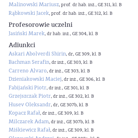
Malinowski Mariusz
, prof. dr hab. inż., GE 311, kl. B
Rąbkowski Jacek
, prof. dr hab. inż., GE 312, kl. B
Profesorowie uczelni
Jasiński Marek
, dr hab. inż., GE 304, kl. B
Adiunkci
Askari Abolverdi Shirin
, dr, GE 309, kl. B
Bachman Serafin
, dr inż., GE 303, kl. B
Carreno Alvaro
, dr inż., GE 303, kl. B
Dzieniakowski Maciej
, dr inż., GE 306, kl. B
Fabijański Piotr
, dr inż., GE 301, kl. B
Grzejszczak Piotr
, dr inż., GE 302, kl. B
Husev Oleksandr
, dr, GE 307b, kl. B
Kopacz Rafał
, dr inż., GE 309, kl. B
Milczarek Adam
, dr inż., GE 307b, kl. B
Miśkiewicz Rafał
, dr inż., GE 309, kl. B