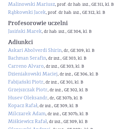
Malinowski Mariusz
, prof. dr hab. inż., GE 311, kl. B
Rąbkowski Jacek
, prof. dr hab. inż., GE 312, kl. B
Profesorowie uczelni
Jasiński Marek
, dr hab. inż., GE 304, kl. B
Adiunkci
Askari Abolverdi Shirin
, dr, GE 309, kl. B
Bachman Serafin
, dr inż., GE 303, kl. B
Carreno Alvaro
, dr inż., GE 303, kl. B
Dzieniakowski Maciej
, dr inż., GE 306, kl. B
Fabijański Piotr
, dr inż., GE 301, kl. B
Grzejszczak Piotr
, dr inż., GE 302, kl. B
Husev Oleksandr
, dr, GE 307b, kl. B
Kopacz Rafał
, dr inż., GE 309, kl. B
Milczarek Adam
, dr inż., GE 307b, kl. B
Miśkiewicz Rafał
, dr inż., GE 309, kl. B