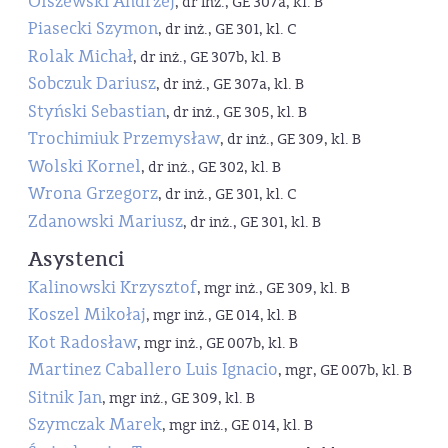
Olszewski Andrzej
, dr inż., GE 307a, kl. B
Piasecki Szymon
, dr inż., GE 301, kl. C
Rolak Michał
, dr inż., GE 307b, kl. B
Sobczuk Dariusz
, dr inż., GE 307a, kl. B
Styński Sebastian
, dr inż., GE 305, kl. B
Trochimiuk Przemysław
, dr inż., GE 309, kl. B
Wolski Kornel
, dr inż., GE 302, kl. B
Wrona Grzegorz
, dr inż., GE 301, kl. C
Zdanowski Mariusz
, dr inż., GE 301, kl. B
Asystenci
Kalinowski Krzysztof
, mgr inż., GE 309, kl. B
Koszel Mikołaj
, mgr inż., GE 014, kl. B
Kot Radosław
, mgr inż., GE 007b, kl. B
Martinez Caballero Luis Ignacio
, mgr, GE 007b, kl. B
Sitnik Jan
, mgr inż., GE 309, kl. B
Szymczak Marek
, mgr inż., GE 014, kl. B